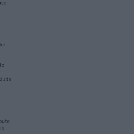
uso
del
to
clude
ibuto
le