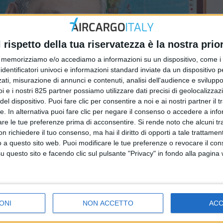
l rispetto della tua riservatezza è la nostra prior
memorizziamo e/o accediamo a informazioni su un dispositivo, come i c
identificatori univoci e informazioni standard inviate da un dispositivo 
ati, misurazione di annunci e contenuti, analisi dell'audience e sviluppo 
i e i nostri 825 partner possiamo utilizzare dati precisi di geolocalizzaz
el dispositivo. Puoi fare clic per consentire a noi e ai nostri partner il 
tte. In alternativa puoi fare clic per negare il consenso o accedere a inf
are le tue preferenze prima di acconsentire.
Si rende noto che alcuni tr
 richiedere il tuo consenso, ma hai il diritto di opporti a tale trattame
o a questo sito web. Puoi modificare le tue preferenze o revocare il con
questo sito e facendo clic sul pulsante "Privacy" in fondo alla pagina
ONI
NON ACCETTO
AC