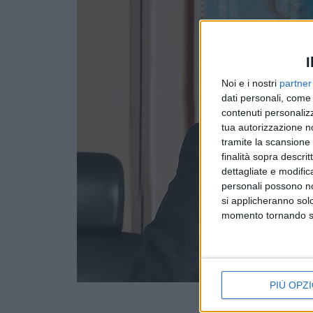
I
Noi e i nostri
partner
dati personali, come 
contenuti personalizz
tua autorizzazione no
tramite la scansione d
finalità sopra descri
dettagliate e modific
personali possono non
si applicheranno sol
momento tornando su 
PIÙ OPZI