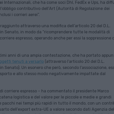
rei Internazionali, che ha come soci Dhl, FedEx e Ups, ha diff
’obbligo contributivo dell’Art (Autorità di Regolazione dei
clusi i corrieri aerei”.
raggiunto attraverso una modifica dell’articolo 20 del D.L.
n Senato, in modo da “ricomprendere tutte le modalità di
di corriere espresso, operando anche per essi la soppressione 
ltimi anni di una ampia contestazione, che ha portato appun
oggetti tenuti a versarlo
(attraverso l’articolo 20 del D.L.
n Senato). Un esonero che però, secondo l’associazione, es
trasporto e allo stesso modo negativamente impattate dal
 di corriere espresso – ha commentato il presidente Marco
tena logistica e del valore per le piccole e medie e grandi
e pacchi nei tempi più rapidi in tutto il mondo, con un contr
quarto dell’export extra-UE a valore secondo dati Agenzia del