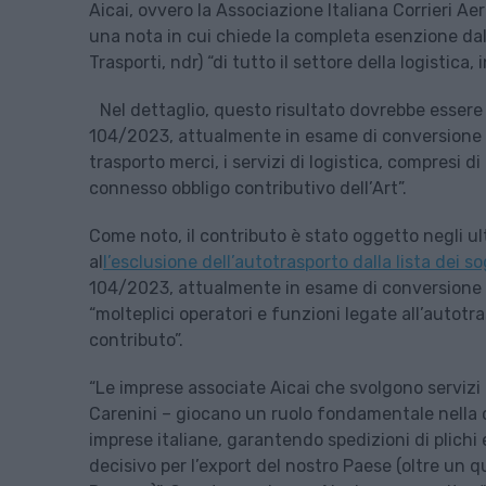
Aicai, ovvero la Associazione Italiana Corrieri Ae
una nota in cui chiede la completa esenzione dall
Trasporti, ndr) “di tutto il settore della logistica, in
Nel dettaglio, questo risultato dovrebbe essere 
104/2023, attualmente in esame di conversione i
trasporto merci, i servizi di logistica, compresi 
connesso obbligo contributivo dell’Art”.
Come noto, il contributo è stato oggetto negli u
al
l’esclusione dell’autotrasporto dalla lista dei s
104/2023, attualmente in esame di conversione i
“molteplici operatori e funzioni legate all’auto
contributo”.
“Le imprese associate Aicai che svolgono servizi
Carenini – giocano un ruolo fondamentale nella ca
imprese italiane, garantendo spedizioni di plichi 
decisivo per l’export del nostro Paese (oltre un 