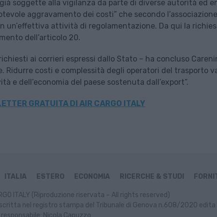
ià soggette alla vigilanza da parte di diverse autorità ed en
otevole aggravamento dei costi” che secondo l’associazione
in un’effettiva attività di regolamentazione. Da qui la richies
ento dell’articolo 20.
ichiesti ai corrieri espressi dallo Stato – ha concluso Careni
e. Ridurre costi e complessità degli operatori del trasporto v
ità e dell’economia del paese sostenuta dall’export”.
ETTER GRATUITA DI AIR CARGO ITALY
ITALIA
ESTERO
ECONOMIA
RICERCHE & STUDI
FORNIT
GO ITALY (Riproduzione riservata – All rights reserved)
scritta nel registro stampa del Tribunale di Genova n.608/2020 edita 
 responsabile: Nicola Capuzzo