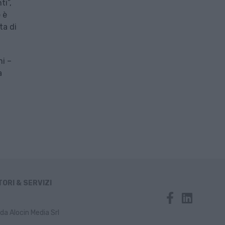
ti”,
 è
ta di
ni –
a
ORI & SERVIZI
da Alocin Media Srl