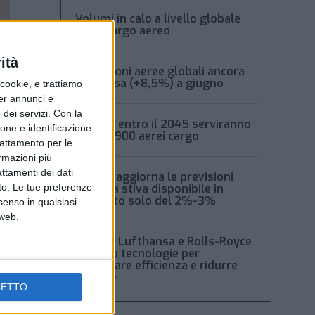
Volumi in calo a livello globale
per il cargo aereo
ità
Spedizioni aeree globali ancora
in ripresa (+8,5%) a giugno
ookie, e trattiamo
per annunci e
dei servizi.
Con la
Boeing: entro il 2045 serviranno
ione e identificazione
oltre 2.900 aerei cargo
trattamento per le
ormazioni più
attamenti dei dati
Xeneta aggiorna le previsioni
2026: la stiva disponibile in
nto. Le tue preferenze
aumento solo del 2%-3%
senso in qualsiasi
 web.
Boeing, Lufthansa e Rolls-Royce
testano tecnologie per
migliorare efficienza e ridurre
rumore
CETTO