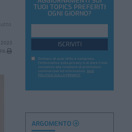
AGGIORNAMENTI SUI
TUOI TOPICS PREFERITI
OGNI GIORNO?
tutto
 2023
ISCRIVITI
MPA
Dichiaro di aver letto e compreso
l'informativa sulla privacy e di dare il mio
consenso alla ricezione di promozioni
commerciali ed informative.
Vedi
POLITICA SULLA PRIVACY.
ARGOMENTO