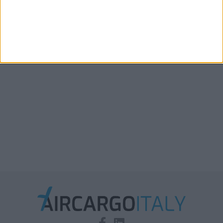
Boeing: entro il 2045 serviranno oltre 2.900 aerei
cargo
Xeneta aggiorna le previsioni 2026: la stiva
disponibile in aumento solo del 2%-3%