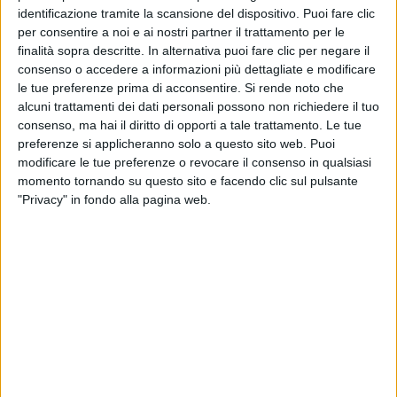
identificazione tramite la scansione del dispositivo. Puoi fare clic
per consentire a noi e ai nostri partner il trattamento per le
finalità sopra descritte. In alternativa puoi fare clic per negare il
consenso o accedere a informazioni più dettagliate e modificare
le tue preferenze prima di acconsentire.
Si rende noto che
alcuni trattamenti dei dati personali possono non richiedere il tuo
consenso, ma hai il diritto di opporti a tale trattamento. Le tue
preferenze si applicheranno solo a questo sito web. Puoi
modificare le tue preferenze o revocare il consenso in qualsiasi
momento tornando su questo sito e facendo clic sul pulsante
"Privacy" in fondo alla pagina web.
Da diversi giorni varie società di spedizioni e aziende
di logistica segnalano ritardi e criticità accentuate
per ottenere dai magazzini attivi presso la cargo city
dell’aeroporto di Malpensa il ‘rilascio’ delle proprie