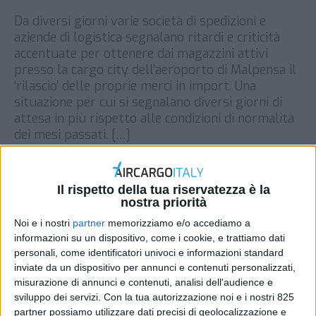
Da diversi giorni varie società di spedizioni e
aziende di logistica segnalano ritardi e criticità
accentuate per ottenere dai magazzini attivi
presso la cargo city dell’aeroporto di Malpensa il
‘rilascio’ delle proprie merci in import. Una
situazione per cui si segnalano diversi giorni di
attesa in più rispetto alle condizioni di normalità
dei mesi passati. […]
DI
REDAZIONE AIR CARGO ITALY
13 DICEMBRE
2021
Il rispetto della tua riservatezza è la
nostra priorità
STAMPA
Noi e i nostri
partner
memorizziamo e/o accediamo a
informazioni su un dispositivo, come i cookie, e trattiamo dati
personali, come identificatori univoci e informazioni standard
inviate da un dispositivo per annunci e contenuti personalizzati,
misurazione di annunci e contenuti, analisi dell'audience e
sviluppo dei servizi.
Con la tua autorizzazione noi e i nostri 825
partner possiamo utilizzare dati precisi di geolocalizzazione e