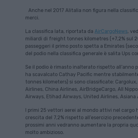
Anche nel 2017 Alitalia non figura nella classifi
merci.
La classifica Iata, riportata da
AirCargoNews
, ve
miliardi di freight tonnes kilometres (+7,2% sul
passeggeri il primo posto spetta a Emirates (secon
del podio nella classifica generale è salita Ups c
Se il podio è rimasto inalterato rispetto all’ann
ha scavalcato Cathay Pacific mentre stabilmente 
tonnes kilometers) si sono classificate: Cargolux
Airlines, China Airlines, AirBridgeCargo, All Nippo
Airways, Etihad Airways, United Airlines, Asiana A
I primi 25 vettori aerei al mondo attivi nel cargo 
crescita del 7,2% rispetto all’esercizio preceden
prossimi anni vedranno aumentare la propria quot
molto ambizioso.