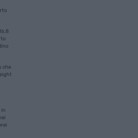
orto
16,8
rto
dino
s che
reight
 in
nei
erei