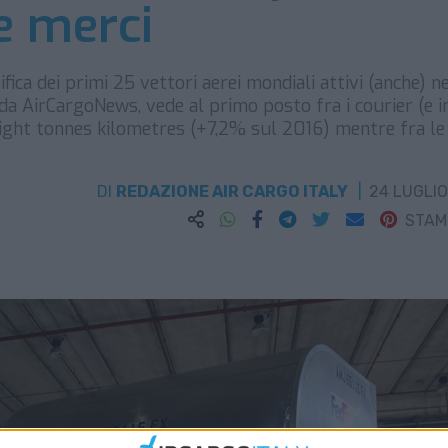
e merci
fica dei primi 25 vettori aerei mondiali attivi (anche) n
 da AirCargoNews, vede al primo posto fra i courier (e i
reight tonnes kilometres (+7,2% sul 2016) mentre fra le
DI
REDAZIONE AIR CARGO ITALY
24 LUGLIO
STA