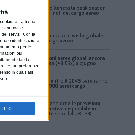
Secondo Xeneta la peak season
ità
frena e i noli del cargo aereo
calano
ookie, e trattiamo
per annunci e
dei servizi.
Con la
Volumi in calo a livello globale
per il cargo aereo
ione e identificazione
trattamento per le
ormazioni più
Spedizioni aeree globali ancora
attamenti dei dati
in ripresa (+8,5%) a giugno
nto. Le tue preferenze
senso in qualsiasi
 web.
Boeing: entro il 2045 serviranno
oltre 2.900 aerei cargo
Xeneta aggiorna le previsioni
2026: la stiva disponibile in
CETTO
aumento solo del 2%-3%