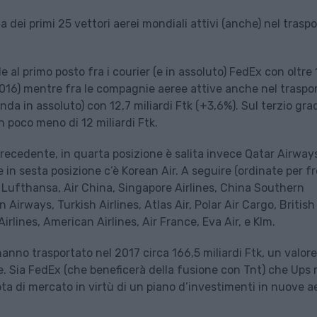
ca dei primi 25 vettori aerei mondiali attivi (anche) nel trasp
de al primo posto fra i courier (e in assoluto) FedEx con oltre 
 2016) mentre fra le compagnie aeree attive anche nel traspo
da in assoluto) con 12,7 miliardi Ftk (+3,6%). Sul terzio gra
on poco meno di 12 miliardi Ftk.
o precedente, in quarta posizione è salita invece Qatar Airway
in sesta posizione c’è Korean Air. A seguire (ordinate per f
, Lufthansa, Air China, Singapore Airlines, China Southern
n Airways, Turkish Airlines, Atlas Air, Polar Air Cargo, British
irlines, American Airlines, Air France, Eva Air, e Klm.
hanno trasportato nel 2017 circa 166,5 miliardi Ftk, un valore
te. Sia FedEx (che beneficerà della fusione con Tnt) che Ups 
a di mercato in virtù di un piano d’investimenti in nuove a