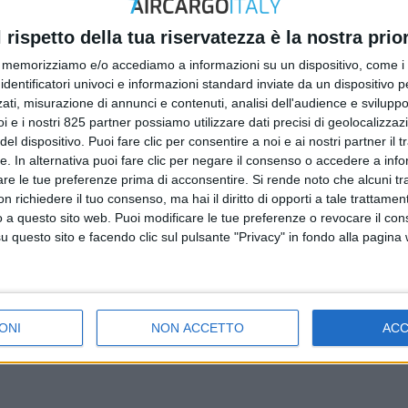
l rispetto della tua riservatezza è la nostra prior
memorizziamo e/o accediamo a informazioni su un dispositivo, come i c
identificatori univoci e informazioni standard inviate da un dispositivo 
ati, misurazione di annunci e contenuti, analisi dell'audience e sviluppo 
i e i nostri 825 partner possiamo utilizzare dati precisi di geolocalizzaz
el dispositivo. Puoi fare clic per consentire a noi e ai nostri partner il 
tte. In alternativa puoi fare clic per negare il consenso o accedere a inf
are le tue preferenze prima di acconsentire.
Si rende noto che alcuni tr
 richiedere il tuo consenso, ma hai il diritto di opporti a tale trattame
o a questo sito web. Puoi modificare le tue preferenze o revocare il con
questo sito e facendo clic sul pulsante "Privacy" in fondo alla pagina
ONI
NON ACCETTO
AC