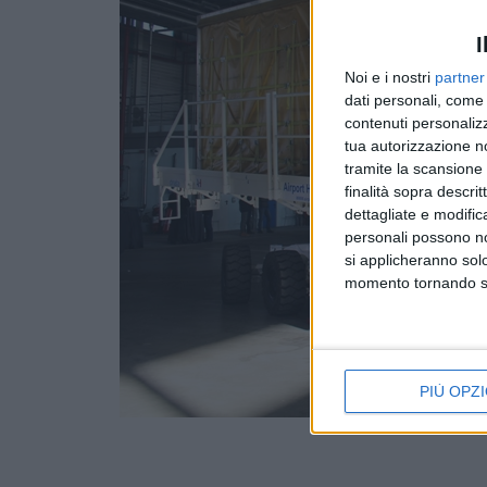
I
Noi e i nostri
partner
dati personali, come 
contenuti personalizz
tua autorizzazione no
tramite la scansione d
finalità sopra descri
dettagliate e modific
personali possono non
si applicheranno sol
momento tornando su 
PIÙ OPZI