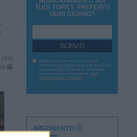
AGGIORNAMENTI SUI
TUOI TOPICS PREFERITI
OGNI GIORNO?
el
n
ISCRIVITI
 2018
Dichiaro di aver letto e compreso
l'informativa sulla privacy e di dare il mio
MPA
consenso alla ricezione di promozioni
commerciali ed informative.
Vedi
POLITICA SULLA PRIVACY.
ARGOMENTO