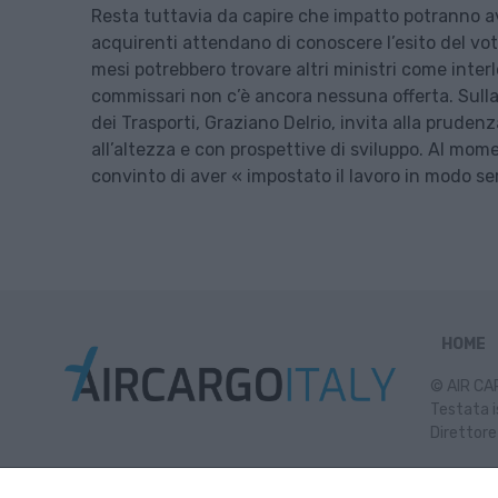
Resta tuttavia da capire che impatto potranno avere
acquirenti attendano di conoscere l’esito del v
mesi potrebbero trovare altri ministri come inter
commissari non c’è ancora nessuna offerta. Sulla 
dei Trasporti, Graziano Delrio, invita alla prude
all’altezza e con prospettive di sviluppo. Al mom
convinto di aver « impostato il lavoro in modo seri
HOME
© AIR CAR
Testata i
Direttore
Inf