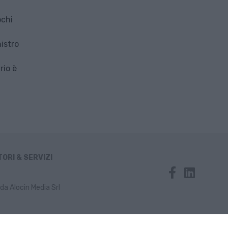
ochi
istro
rio è
ORI & SERVIZI
da Alocin Media Srl