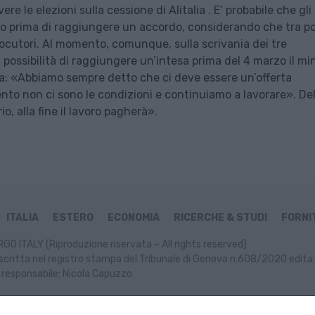
 le elezioni sulla cessione di Alitalia . E’ probabile che gli
oto prima di raggiungere un accordo, considerando che tra p
locutori. Al momento, comunque, sulla scrivania dei tre
possibilità di raggiungere un’intesa prima del 4 marzo il min
nza: «Abbiamo sempre detto che ci deve essere un’offerta
ento non ci sono le condizioni e continuiamo a lavorare». Del
o, alla fine il lavoro pagherà».
ITALIA
ESTERO
ECONOMIA
RICERCHE & STUDI
FORNIT
GO ITALY (Riproduzione riservata – All rights reserved)
scritta nel registro stampa del Tribunale di Genova n.608/2020 edita 
 responsabile: Nicola Capuzzo
ormativa Cookie
Informativa Privacy
P. IVA: 02499470991