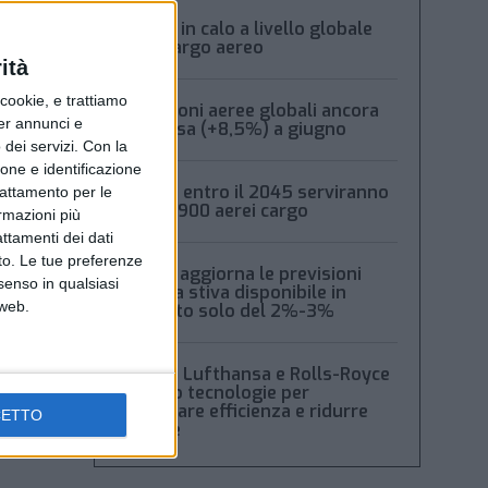
Volumi in calo a livello globale
per il cargo aereo
ità
ookie, e trattiamo
Spedizioni aeree globali ancora
per annunci e
in ripresa (+8,5%) a giugno
dei servizi.
Con la
ione e identificazione
Boeing: entro il 2045 serviranno
trattamento per le
oltre 2.900 aerei cargo
ormazioni più
attamenti dei dati
nto. Le tue preferenze
Xeneta aggiorna le previsioni
senso in qualsiasi
2026: la stiva disponibile in
 web.
aumento solo del 2%-3%
Boeing, Lufthansa e Rolls-Royce
testano tecnologie per
migliorare efficienza e ridurre
CETTO
rumore