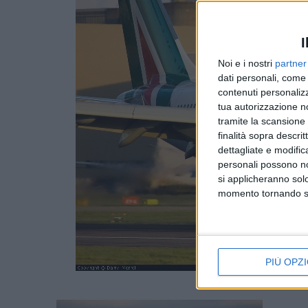
I
Noi e i nostri
partner
dati personali, come 
contenuti personalizz
tua autorizzazione no
tramite la scansione d
finalità sopra descri
dettagliate e modific
personali possono non
si applicheranno sol
momento tornando su 
PIÙ OPZI