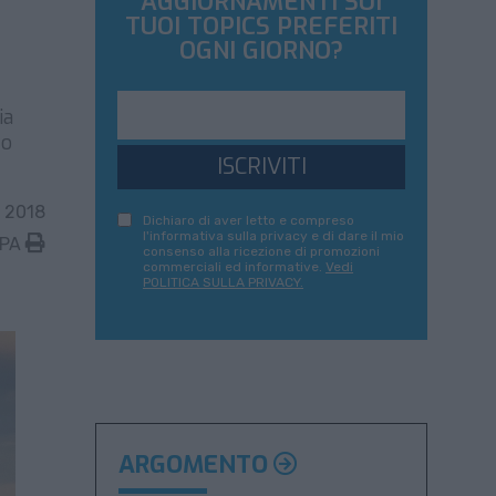
AGGIORNAMENTI SUI
TUOI TOPICS PREFERITI
OGNI GIORNO?
ia
to
ISCRIVITI
 2018
Dichiaro di aver letto e compreso
l'informativa sulla privacy e di dare il mio
MPA
consenso alla ricezione di promozioni
commerciali ed informative.
Vedi
POLITICA SULLA PRIVACY.
ARGOMENTO