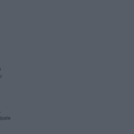
o
i
,
ipale