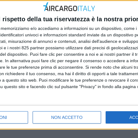
l rispetto della tua riservatezza è la nostra prior
memorizziamo e/o accediamo a informazioni su un dispositivo, come i c
identificatori univoci e informazioni standard inviate da un dispositivo 
ati, misurazione di annunci e contenuti, analisi dell'audience e sviluppo 
i e i nostri 825 partner possiamo utilizzare dati precisi di geolocalizzaz
el dispositivo. Puoi fare clic per consentire a noi e ai nostri partner il 
tte. In alternativa puoi fare clic per negare il consenso o accedere a inf
are le tue preferenze prima di acconsentire.
Si rende noto che alcuni tr
 richiedere il tuo consenso, ma hai il diritto di opporti a tale trattame
o a questo sito web. Puoi modificare le tue preferenze o revocare il con
questo sito e facendo clic sul pulsante "Privacy" in fondo alla pagina
ONI
NON ACCETTO
AC