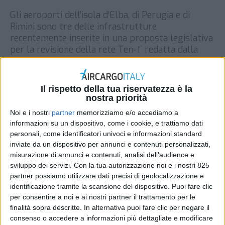
Gli aeroporti dell’isola d’Elba, di Perugia e di
Rimini sono tre delle infrastrutture
recentemente inserite in una proposta legislativa
per la revisione della rete Ten-T redatta dalla
Commissione europea in seguito alle
consultazioni e agli incontri bilaterali con gli Stati
Membri. A svelarlo è una nota del Ministero delle
Il rispetto della tua riservatezza è la
Infrastrutture e della Mobilità Sostenibili. In […]
nostra priorità
DI
REDAZIONE AIR CARGO ITALY
17 DICEMBRE
Noi e i nostri
partner
memorizziamo e/o accediamo a
2021
informazioni su un dispositivo, come i cookie, e trattiamo dati
personali, come identificatori univoci e informazioni standard
inviate da un dispositivo per annunci e contenuti personalizzati,
STAMPA
misurazione di annunci e contenuti, analisi dell'audience e
sviluppo dei servizi.
Con la tua autorizzazione noi e i nostri 825
partner possiamo utilizzare dati precisi di geolocalizzazione e
identificazione tramite la scansione del dispositivo. Puoi fare clic
per consentire a noi e ai nostri partner il trattamento per le
finalità sopra descritte. In alternativa puoi fare clic per negare il
consenso o accedere a informazioni più dettagliate e modificare