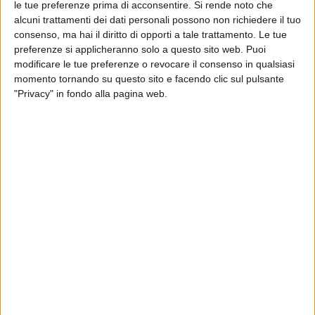
le tue preferenze prima di acconsentire.
Si rende noto che
alcuni trattamenti dei dati personali possono non richiedere il tuo
consenso, ma hai il diritto di opporti a tale trattamento. Le tue
preferenze si applicheranno solo a questo sito web. Puoi
modificare le tue preferenze o revocare il consenso in qualsiasi
momento tornando su questo sito e facendo clic sul pulsante
"Privacy" in fondo alla pagina web.
Gli aeroporti dell’isola d’Elba, di Perugia e di Rimini
sono tre delle infrastrutture recentemente inserite in
una proposta legislativa per la revisione della rete