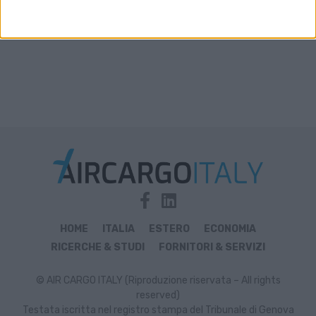
HOME
ITALIA
ESTERO
ECONOMIA
RICERCHE & STUDI
FORNITORI & SERVIZI
© AIR CARGO ITALY (Riproduzione riservata – All rights
reserved)
Testata iscritta nel registro stampa del Tribunale di Genova