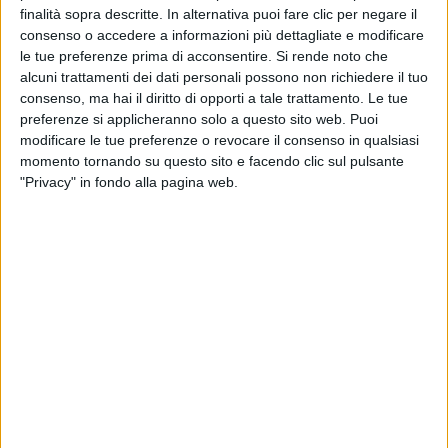
finalità sopra descritte. In alternativa puoi fare clic per negare il
consenso o accedere a informazioni più dettagliate e modificare
le tue preferenze prima di acconsentire.
Si rende noto che
alcuni trattamenti dei dati personali possono non richiedere il tuo
consenso, ma hai il diritto di opporti a tale trattamento. Le tue
preferenze si applicheranno solo a questo sito web. Puoi
modificare le tue preferenze o revocare il consenso in qualsiasi
momento tornando su questo sito e facendo clic sul pulsante
"Privacy" in fondo alla pagina web.
Assosped Venezia, l’associazione che rappresenta le
imprese di spedizione del capoluogo veneto e quelle
connesse al Porto di Chioggia, annuncia la nomina del
suo nuovo presidente: Andrea Ormesani. La decisione
è stata presa durante l’assemblea elettiva del 25
giugno, nella quale è stato anche rinnovato il
direttivo per i prossimi quattro anni.