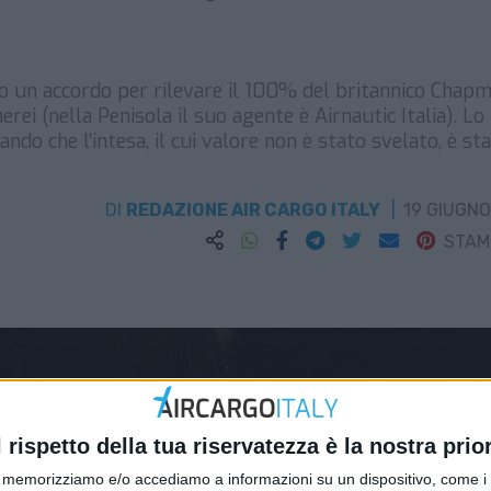
to un accordo per rilevare il 100% del britannico Chap
rei (nella Penisola il suo agente è Airnautic Italia). Lo
o che l’intesa, il cui valore non è stato svelato, è st
DI
REDAZIONE AIR CARGO ITALY
19 GIUGNO
STA
l rispetto della tua riservatezza è la nostra prior
memorizziamo e/o accediamo a informazioni su un dispositivo, come i c