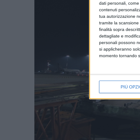
dati personali, come 
contenuti personalizz
tua autorizzazione no
tramite la scansione d
finalità sopra descri
dettagliate e modific
personali possono non
si applicheranno sol
momento tornando su 
PIÙ OPZI