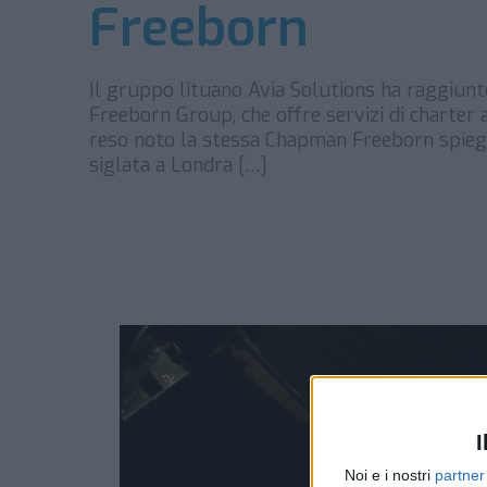
Freeborn
Il gruppo lituano Avia Solutions ha raggiun
Freeborn Group, che offre servizi di charter ae
reso noto la stessa Chapman Freeborn spiegand
siglata a Londra […]
I
Noi e i nostri
partner