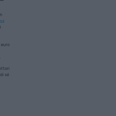
rn
ssa
i
 euro
.
ttori
di sé