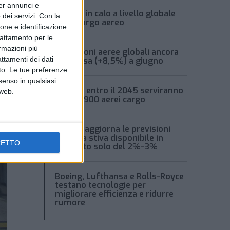
per annunci e
Volumi in calo a livello globale
dei servizi.
Con la
per il cargo aereo
ione e identificazione
trattamento per le
ormazioni più
Spedizioni aeree globali ancora
attamenti dei dati
in ripresa (+8,5%) a giugno
nto. Le tue preferenze
senso in qualsiasi
Boeing: entro il 2045 serviranno
 web.
oltre 2.900 aerei cargo
Xeneta aggiorna le previsioni
2026: la stiva disponibile in
CETTO
aumento solo del 2%-3%
Boeing, Lufthansa e Rolls-Royce
testano tecnologie per
migliorare efficienza e ridurre
rumore