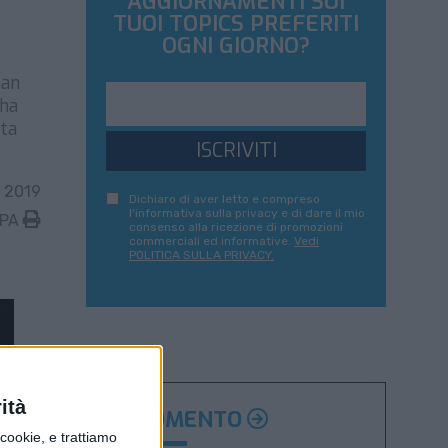
AGGIORNAMENTI SUI
TUOI TOPICS PREFERITI
OGNI GIORNO?
man
 ha
ata
ISCRIVITI
 2019
Dichiaro di aver letto e compreso
l'informativa sulla privacy e di dare il mio
MPA
consenso alla ricezione di promozioni
commerciali ed informative.
Vedi
POLITICA SULLA PRIVACY.
ità
ARGOMENTO
ookie, e trattiamo