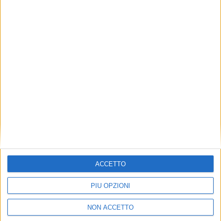
quello segnato a metà dicembre, ma leggermente
superiore (+1%) alla media di 2,43 dollari per kg
toccata nello stesso periodo dello scorso anno.
ISCRIVITI
ALLA
NEWSLETTER GRATUITA DI AIR
CARGO ITALY
ACCETTO
PIÙ OPZIONI
NON ACCETTO