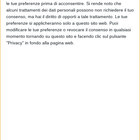
le tue preferenze prima di acconsentire.
Si rende noto che
alcuni trattamenti dei dati personali possono non richiedere il tuo
consenso, ma hai il diritto di opporti a tale trattamento. Le tue
preferenze si applicheranno solo a questo sito web. Puoi
modificare le tue preferenze o revocare il consenso in qualsiasi
momento tornando su questo sito e facendo clic sul pulsante
"Privacy" in fondo alla pagina web.
Inizio d’anno positivo per le spedizioni aeree globali.
Nella settimana terminata l’11 gennaio, secondo i dati
forniti da WorldAcd, i volumi sono cresciuti del 5%
rispetto allo stesso periodo del 2025, che era però
stato caratterizzato da un andamento debole.
Gli aumenti maggiori si sono visti in particolare nelle
regioni del Medio Oriente e dell’Asia meridionale
(+16%), mentre l’Asia Pacifico è cresciuta dell’8% e il
Nord America del 7%. Rispetto alla crescita del Medio
Oriente – ma anche del cargo aereo in generale – gli
analisti hanno però invitato alla cautela dato che
l’andamento del mercato è strettamente legato alla