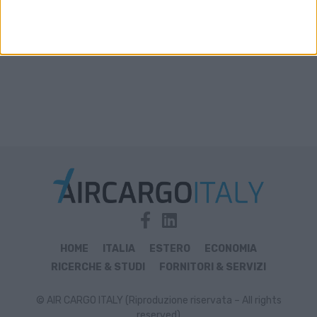
HOME
ITALIA
ESTERO
ECONOMIA
RICERCHE & STUDI
FORNITORI & SERVIZI
© AIR CARGO ITALY (Riproduzione riservata – All rights
reserved)