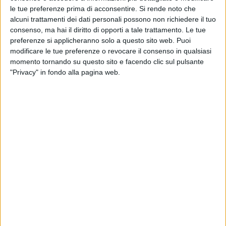
le tue preferenze prima di acconsentire.
Si rende noto che
alcuni trattamenti dei dati personali possono non richiedere il tuo
consenso, ma hai il diritto di opporti a tale trattamento. Le tue
preferenze si applicheranno solo a questo sito web. Puoi
modificare le tue preferenze o revocare il consenso in qualsiasi
momento tornando su questo sito e facendo clic sul pulsante
Con una nota diffusa poco fa, Cma Cgm ha
"Privacy" in fondo alla pagina web.
confermato quanto anticipato in mattinata dal
Financial Times
, ovvero che rileverà il business
contract logistics di Fedex, noto come Fedex Supply
Chain. L’operazione, che sarà finalizzata nel corso del
2026, prevede un
enterprise value
di 1,4 miliardi di
dollari. Parallelamente, il gruppo francese e l’intera
Fedex implementeranno “accordi commerciali
pluriennali “per le spedizioni aeree e marittime.
Con l’operazione Cma Cgm integrerà gli asset di
Fedex Supply Chain – erede di Genco, rilevata dal
gruppo nel 2015 – ovvero circa 130 magazzini e uno