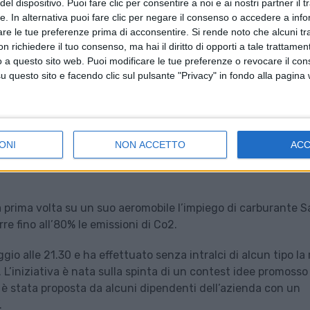
el dispositivo. Puoi fare clic per consentire a noi e ai nostri partner il 
tte. In alternativa puoi fare clic per negare il consenso o accedere a inf
are le tue preferenze prima di acconsentire.
Si rende noto che alcuni tr
 richiedere il tuo consenso, ma hai il diritto di opporti a tale trattame
o a questo sito web. Puoi modificare le tue preferenze o revocare il con
questo sito e facendo clic sul pulsante "Privacy" in fondo alla pagina
ONI
NON ACCETTO
AC
a prima volta su un suo aeromobile l’impiego di carburante S
re fino all’80% le emissioni di Co2.
gio alle 21.30 e ha effettuato senza intralci di alcun tipo la 
 L’iniziativa è nata sulla spinta di un contest idee promosso
 è stata proposta da alcuni dipendenti dell’azienda con un
.