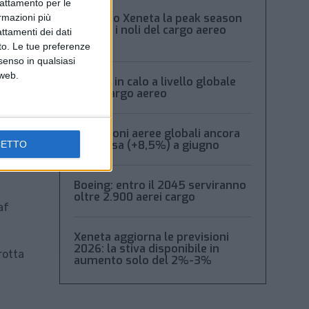
trattamento per le
Secondo Xeneta la peak season
ormazioni più
frena e i noli del cargo aereo
attamenti dei dati
calano
nto. Le tue preferenze
senso in qualsiasi
 web.
Volumi in calo a livello globale
per il cargo aereo
Spedizioni aeree globali ancora
in ripresa (+8,5%) a giugno
CETTO
Boeing: entro il 2045 serviranno
oltre 2.900 aerei cargo
af
Xeneta aggiorna le previsioni
2026: la stiva disponibile in
rotta
aumento solo del 2%-3%