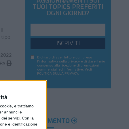
AGGIORNAMENTI SUI
TUOI TOPICS PREFERITI
OGNI GIORNO?
Il
 tipo
ISCRIVITI
 2022
Dichiaro di aver letto e compreso
l'informativa sulla privacy e di dare il mio
MPA
consenso alla ricezione di promozioni
commerciali ed informative.
Vedi
POLITICA SULLA PRIVACY.
ità
ookie, e trattiamo
per annunci e
dei servizi.
Con la
ARGOMENTO
ione e identificazione