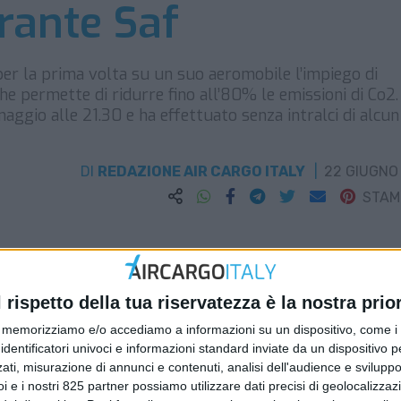
rante Saf
per la prima volta su un suo aeromobile l’impiego di
e permette di ridurre fino all’80% le emissioni di Co2. 
ggio alle 21.30 e ha effettuato senza intralci di alcun
DI
REDAZIONE AIR CARGO ITALY
22 GIUGNO
STA
l rispetto della tua riservatezza è la nostra prior
memorizziamo e/o accediamo a informazioni su un dispositivo, come i c
identificatori univoci e informazioni standard inviate da un dispositivo 
ati, misurazione di annunci e contenuti, analisi dell'audience e sviluppo 
i e i nostri 825 partner possiamo utilizzare dati precisi di geolocalizzaz