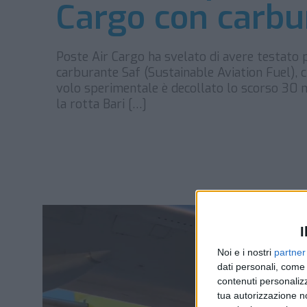
Cargo con carbu
Poste Air Cargo ha svelato di avere testato 
carburante Saf (Sustainable Aviation Fuel), ch
volo sperimentale è decollato lo scorso 30 ma
la rotta Bari […]
I
Noi e i nostri
partner
dati personali, come 
contenuti personalizz
tua autorizzazione no