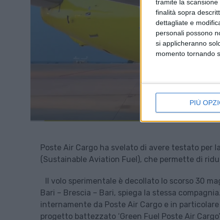
tramite la scansione d
finalità sopra descri
dettagliate e modific
personali possono non
si applicheranno sol
momento tornando su 
PIÙ OPZI
Poste Air Cargo ha svelato di avere testato per l
(Sustainable Aviation Fuel), che permette di ridur
Il volo sperimentale è decollato lo scorso 30 mag
Bari – Brescia – Bari, spiega la stessa compagnia.
internamente da Poste Air Cargo e in particolare
progetto battezzato ‘Green Fuel Poste Air Cargo’