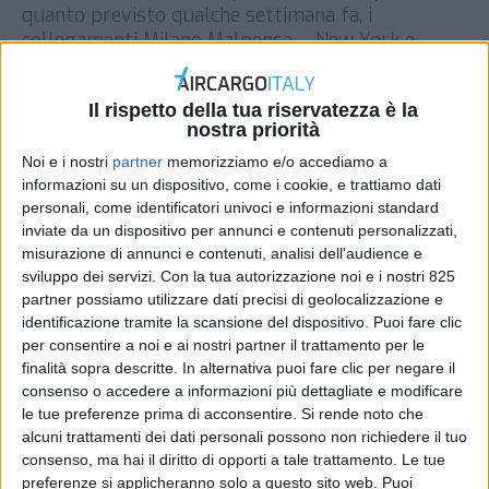
quanto previsto qualche settimana fa, i
collegamenti Milano Malpensa – New York e
Venezia – Dubai di Emirates. Secondo quanto
riferito da ItaliaVola entrambe le rotte
Il rispetto della tua riservatezza è la
riprenderanno infatti dal 1 settembre, anziché
nostra priorità
all’inizio di agosto, ed effettivamente questa è la
disponibilità che viene offerta ad oggi […]
Noi e i nostri
partner
memorizziamo e/o accediamo a
informazioni su un dispositivo, come i cookie, e trattiamo dati
DI
REDAZIONE AIR CARGO ITALY
15 LUGLIO 2020
personali, come identificatori univoci e informazioni standard
inviate da un dispositivo per annunci e contenuti personalizzati,
misurazione di annunci e contenuti, analisi dell'audience e
STAMPA
sviluppo dei servizi.
Con la tua autorizzazione noi e i nostri 825
partner possiamo utilizzare dati precisi di geolocalizzazione e
identificazione tramite la scansione del dispositivo. Puoi fare clic
per consentire a noi e ai nostri partner il trattamento per le
finalità sopra descritte. In alternativa puoi fare clic per negare il
consenso o accedere a informazioni più dettagliate e modificare
le tue preferenze prima di acconsentire.
Si rende noto che
alcuni trattamenti dei dati personali possono non richiedere il tuo
consenso, ma hai il diritto di opporti a tale trattamento. Le tue
preferenze si applicheranno solo a questo sito web. Puoi