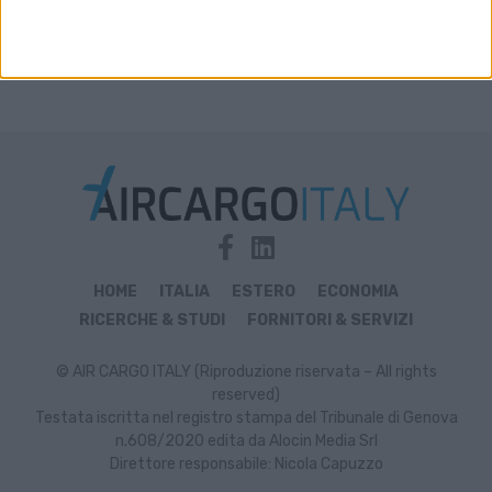
HOME
ITALIA
ESTERO
ECONOMIA
RICERCHE & STUDI
FORNITORI & SERVIZI
© AIR CARGO ITALY (Riproduzione riservata – All rights
reserved)
Testata iscritta nel registro stampa del Tribunale di Genova
n.608/2020 edita da Alocin Media Srl
Direttore responsabile: Nicola Capuzzo