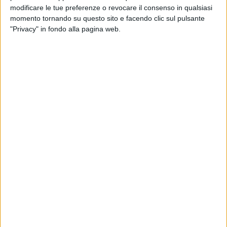
modificare le tue preferenze o revocare il consenso in qualsiasi
momento tornando su questo sito e facendo clic sul pulsante
"Privacy" in fondo alla pagina web.
Torneranno, ma con un po’ di ritardo rispetto a quanto
previsto qualche settimana fa, i
collegamenti Milano
Malpensa – New York e Venezia – Dubai
di Emirates.
Secondo quanto riferito da
ItaliaVola
entrambe
le
rotte
riprenderanno infatti dal 1 settembre, anziché
all’inizio di agosto, ed effettivamente questa è la