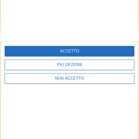
ogni fase con estrema precisione”, ha affermato
Andrea Rimondini, responsabile dell’area Industrial
Projects di Dhl Global Forwarding Italy.
ISCRIVITI ALLA
NEWSLETTER GRATUITA DI SUPPLY
CHAIN ITALY
ACCETTO
PIÙ OPZIONI
NON ACCETTO