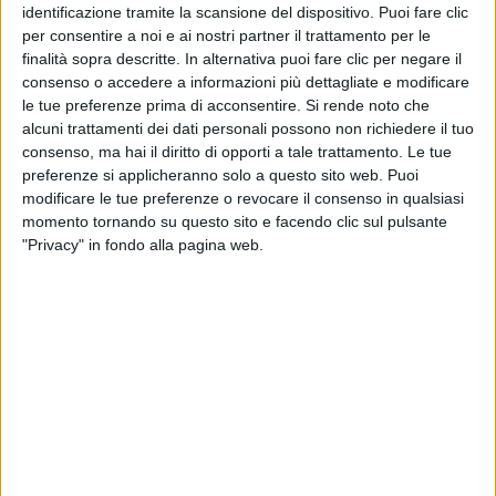
identificazione tramite la scansione del dispositivo. Puoi fare clic
per consentire a noi e ai nostri partner il trattamento per le
finalità sopra descritte. In alternativa puoi fare clic per negare il
consenso o accedere a informazioni più dettagliate e modificare
le tue preferenze prima di acconsentire.
Si rende noto che
alcuni trattamenti dei dati personali possono non richiedere il tuo
consenso, ma hai il diritto di opporti a tale trattamento. Le tue
preferenze si applicheranno solo a questo sito web. Puoi
modificare le tue preferenze o revocare il consenso in qualsiasi
momento tornando su questo sito e facendo clic sul pulsante
"Privacy" in fondo alla pagina web.
Dhl Global Forwarding – e in particolare la squadra
italiana di Dhl Industrial Projects – è stata nei mesi
scorsi al centro di una spedizione eccezionale da
Malpensa a Singapore, con destinazione finale in
Indonesia, precisamente sull’isola di Karimun.