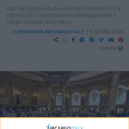
I dati del Centro studi sul primo trimestre 2026
indicano che il rallentamento coinvolge anche il
trasporto aereo delle merci
DI
REDAZIONE AIR CARGO ITALY
5 GIUGNO 2026
STAMPA