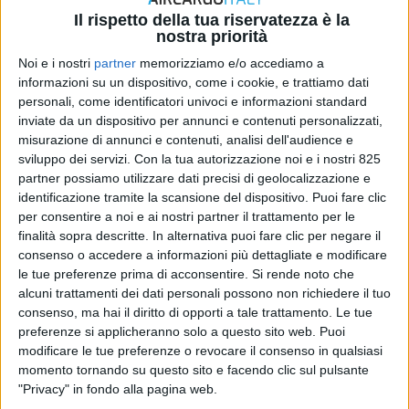
Il rispetto della tua riservatezza è la
nostra priorità
Noi e i nostri
partner
memorizziamo e/o accediamo a
informazioni su un dispositivo, come i cookie, e trattiamo dati
personali, come identificatori univoci e informazioni standard
inviate da un dispositivo per annunci e contenuti personalizzati,
misurazione di annunci e contenuti, analisi dell'audience e
sviluppo dei servizi.
Con la tua autorizzazione noi e i nostri 825
partner possiamo utilizzare dati precisi di geolocalizzazione e
identificazione tramite la scansione del dispositivo. Puoi fare clic
L’onda lunga del conflitto in Iran inizia a raggiungere
per consentire a noi e ai nostri partner il trattamento per le
finalità sopra descritte. In alternativa puoi fare clic per negare il
anche l’Italia secondo quanto vedono gli spedizionieri
consenso o accedere a informazioni più dettagliate e modificare
italiani dal loro punto d’osservazione del mercato. Lo
le tue preferenze prima di acconsentire.
Si rende noto che
dicono i nuovi dati diffusi dal Centro Studi di
alcuni trattamenti dei dati personali possono non richiedere il tuo
Fedespedi (Federazione nazionale imprese di
consenso, ma hai il diritto di opporti a tale trattamento. Le tue
spedizioni internazionali) in occasione dell’annuale
preferenze si applicheranno solo a questo sito web. Puoi
assemblea pubblica tenutasi quest’anno a Genova in
modificare le tue preferenze o revocare il consenso in qualsiasi
occasione dell’80° anniversario della Federazione che
momento tornando su questo sito e facendo clic sul pulsante
"Privacy" in fondo alla pagina web.
rappresenta una rete di circa 1.650 imprese, con un