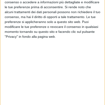
consenso o accedere a informazioni più dettagliate e modificare
le tue preferenze prima di acconsentire.
Si rende noto che
alcuni trattamenti dei dati personali possono non richiedere il tuo
consenso, ma hai il diritto di opporti a tale trattamento. Le tue
preferenze si applicheranno solo a questo sito web. Puoi
modificare le tue preferenze o revocare il consenso in qualsiasi
momento tornando su questo sito e facendo clic sul pulsante
Trentacinque fenicotteri rosa si sono alzati in volo
"Privacy" in fondo alla pagina web.
dall’aeroporto da Malpensa lo scorso 15 dicembre. Lo
‘stormo’ in questo caso non si è sollevato nel cielo, ma
ha viaggiato all’interno di un mezzo di Lufthansa
Cargo, all’interno di speciali unità di carico. A curare la
spedizione è stata la divisione Air & Ocean di Rhenus
Logistics, nello specifico tramite il team Air Freight
guidato da Paola Calloni, che ad AIR CARGO ITALY ha
spiegato: “Il carico è stato fatto dall’Italia verso
l’Arabia Saudita per conto di due zoo. Gli animali
hanno viaggiato all’interno di casse apposite e
debitamente aerate, dotate di abbeveratoio e cibo
appropriato per la loro razza, ad una temperatura e