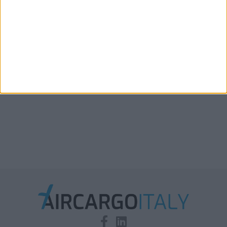
cargo
Xeneta aggiorna le previsioni 2026: la stiva
disponibile in aumento solo del 2%-3%