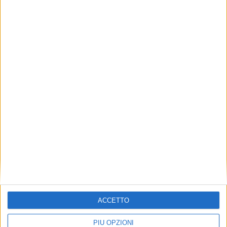
A rivelare inizialmente la particolare spedizione era
stata Airport Handling, presumibilmente perché
anch’essa direttamente coinvolta nella
movimentazione.
ISCRIVITI
ALLA
NEWSLETTER GRATUITA DI AIR
CARGO ITALY
ACCETTO
PIÙ OPZIONI