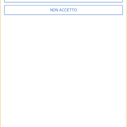
NON ACCETTO
VUOI RICEVERE AGGIORNAMENTI SUI
TUOI TOPICS PREFERITI OGNI GIORNO?
ISCRIVITI