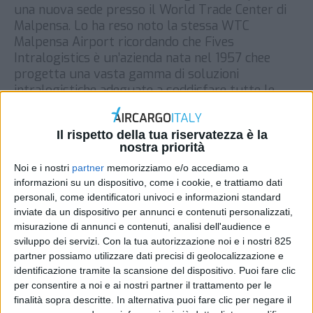
una nuova sede presso il World Trade Center di
Malpensa. Lo ha reso noto la stessa WTC
Malpensa Airport ricordando che Fives
Intralogistics è un’azienda nata nel 1957 chee
progetta una vasta gamma di soluzioni
intralogistiche adeguate a soddisfare tutte le
necessità del settore. Il gruppo conta oggi sedi in
[…]
Il rispetto della tua riservatezza è la
DI
REDAZIONE AIR CARGO ITALY
9 MARZO 2018
nostra priorità
Noi e i nostri
partner
memorizziamo e/o accediamo a
informazioni su un dispositivo, come i cookie, e trattiamo dati
STAMPA
personali, come identificatori univoci e informazioni standard
inviate da un dispositivo per annunci e contenuti personalizzati,
misurazione di annunci e contenuti, analisi dell'audience e
sviluppo dei servizi.
Con la tua autorizzazione noi e i nostri 825
partner possiamo utilizzare dati precisi di geolocalizzazione e
identificazione tramite la scansione del dispositivo. Puoi fare clic
per consentire a noi e ai nostri partner il trattamento per le
finalità sopra descritte. In alternativa puoi fare clic per negare il