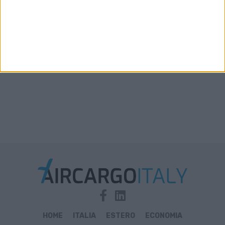
Xeneta aggiorna le previsioni 2026: la stiva
disponibile in aumento solo del 2%-3%
HOME
ITALIA
ESTERO
ECONOMIA