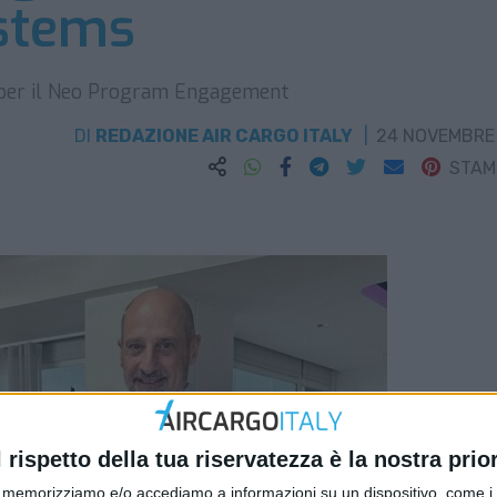
stems
t per il Neo Program Engagement
DI
REDAZIONE AIR CARGO ITALY
24 NOVEMBRE
STA
l rispetto della tua riservatezza è la nostra prior
memorizziamo e/o accediamo a informazioni su un dispositivo, come i c