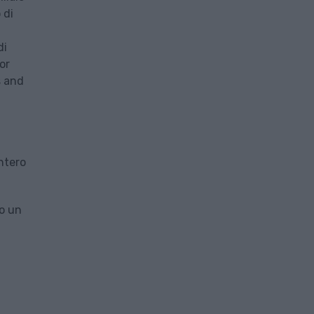
 di
di
or
s and
intero
o un