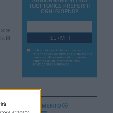
AGGIORNAMENTI SUI
TUOI TOPICS PREFERITI
OGNI GIORNO?
 2025
ISCRIVITI
MPA
Dichiaro di aver letto e compreso
l'informativa sulla privacy e di dare il mio
consenso alla ricezione di promozioni
commerciali ed informative.
Vedi
POLITICA SULLA PRIVACY.
ità
ARGOMENTO
ookie, e trattiamo