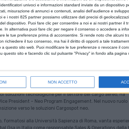
identificatori univoci e informazioni standard inviate da un dispositivo 
ati, misurazione di annunci e contenuti, analisi dell'audience e sviluppo 
i e i nostri 825 partner possiamo utilizzare dati precisi di geolocalizzaz
el dispositivo. Puoi fare clic per consentire a noi e ai nostri partner il 
tte. In alternativa puoi fare clic per negare il consenso o accedere a inf
are le tue preferenze prima di acconsentire.
Si rende noto che alcuni tr
 richiedere il tuo consenso, ma hai il diritto di opporti a tale trattame
o a questo sito web. Puoi modificare le tue preferenze o revocare il con
questo sito e facendo clic sul pulsante "Privacy" in fondo alla pagina
ONI
NON ACCETTO
AC
i soluzioni tecnologiche per il settore del cargo aereo, ha
Vice President – Neo Program Engagement. Nel nuovo ruolo i
ansizione verso le soluzioni Cargospot neo.
lo, formatosi alla Università Sapienza di Roma, vanta esperi
bal Gsa in Italia come responsabile Sales & Operations della fi