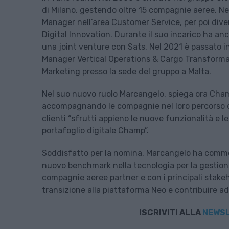
di Milano, gestendo oltre 15 compagnie aeree. Nel 
Manager nell’area Customer Service, per poi div
Digital Innovation. Durante il suo incarico ha anc
una joint venture con Sats. Nel 2021 è passato i
Manager Vertical Operations & Cargo Transformat
Marketing presso la sede del gruppo a Malta.
Nel suo nuovo ruolo Marcangelo, spiega ora Cham
accompagnando le compagnie nel loro percorso d
clienti “sfrutti appieno le nuove funzionalità e 
portafoglio digitale Champ”.
Soddisfatto per la nomina, Marcangelo ha comme
nuovo benchmark nella tecnologia per la gestione 
compagnie aeree partner e con i principali stakeh
transizione alla piattaforma Neo e contribuire ad 
ISCRIVITI
ALLA
NEWSL