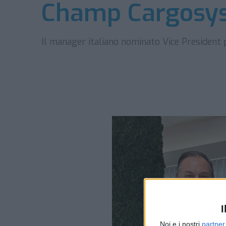
Champ Cargosy
Il manager italiano nominato Vice Presiden
I
Noi e i nostri
partner