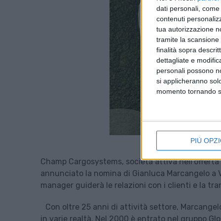
dati personali, come 
contenuti personalizz
tua autorizzazione no
tramite la scansione d
finalità sopra descri
dettagliate e modific
personali possono non
si applicheranno sol
momento tornando su 
PIÙ OPZI
Champ Cargosystems, società attiva nell’offerta d
annunciato la nomina di Gianluca Marcangelo a 
manager guiderà le relazioni con i clienti e la tr
Con oltre 25 anni di attività settore, Marcange
in varie realtà. Nel 2000 è entrato nel gruppo Glo