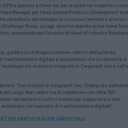
2015 è passato a Oman Air, per la quale ha ricoperto il ruolo
entare Manager per l’area Special Products Development and
he contribuito allo sviluppo di un nuovo terminal e all’avvio 
n Challenge Group, a Liegi, dove ha operato prima come Seni
ion, assumendo poi l’incarico di Head of Industry Relation
p, guiderà la strategia customer-centric dell’azienda,
i trasformazione digitale e assicurando che la comunità di
le tecnologie più avanzate integrate in Cargospot neo e nell’
ntato: “Con il lancio di Cargospot neo, Champ sta definend
del cargo. Non vedo l’ora di collaborare con oltre 100
older del settore in tutto il mondo per supportare la loro
accelerare i loro percorsi di trasformazione digitale”.
ETTER GRATUITA DI AIR CARGO ITALY