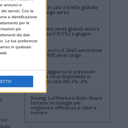
per annunci e
Volumi in calo a livello globale
dei servizi.
Con la
per il cargo aereo
ione e identificazione
trattamento per le
Spedizioni aeree globali ancora
ormazioni più
in ripresa (+8,5%) a giugno
attamenti dei dati
nto. Le tue preferenze
senso in qualsiasi
Boeing: entro il 2045 serviranno
 web.
oltre 2.900 aerei cargo
Xeneta aggiorna le previsioni
2026: la stiva disponibile in
aumento solo del 2%-3%
CETTO
Boeing, Lufthansa e Rolls-Royce
l
testano tecnologie per
migliorare efficienza e ridurre
rumore
enze
liale