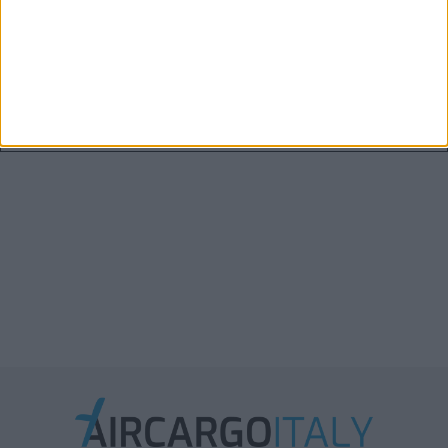
Boeing: entro il 2045 serviranno oltre 2.900 aerei
cargo
Xeneta aggiorna le previsioni 2026: la stiva
disponibile in aumento solo del 2%-3%