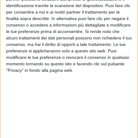
identificazione tramite la scansione del dispositivo. Puoi fare clic
per consentire a noi e ai nostri partner il trattamento per le
finalità sopra descritte. In alternativa puoi fare clic per negare il
consenso o accedere a informazioni più dettagliate e modificare
le tue preferenze prima di acconsentire.
Si rende noto che
alcuni trattamenti dei dati personali possono non richiedere il tuo
consenso, ma hai il diritto di opporti a tale trattamento. Le tue
preferenze si applicheranno solo a questo sito web. Puoi
modificare le tue preferenze o revocare il consenso in qualsiasi
momento tornando su questo sito e facendo clic sul pulsante
"Privacy" in fondo alla pagina web.
Alcuni giorni fa, in occasione dell’assemblea di
Confetra, il presidente dell’Enac (Ente nazionale
Aviazione civile) era stato chiaro: “Nel cargo si nota
uno scostamento più marcato fra gli investimenti
infrastrutturali previsti nel Piano nazionale aeroporti