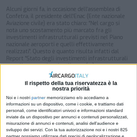
Alcuni giorni fa, in occasione dell’assemblea di
Confetra, il presidente dell’Enac (Ente nazionale
Aviazione civile) era stato chiaro: “Nel cargo si
nota uno scostamento più marcato fra gli
investimenti infrastrutturali previsti nel Piano
nazionale aeroporti e quelli effettivamente
realizzati”. Questo è quanto risulta infatti dal
Report “Stato degli investimenti infrastrutturali
per gli aeroporti nazionali anno […]
DI
REDAZIONE AIR CARGO ITALY
19 NOVEMBRE
2019
Il rispetto della tua riservatezza è la
nostra priorità
Noi e i nostri
partner
memorizziamo e/o accediamo a
STAMPA
informazioni su un dispositivo, come i cookie, e trattiamo dati
personali, come identificatori univoci e informazioni standard
inviate da un dispositivo per annunci e contenuti personalizzati,
misurazione di annunci e contenuti, analisi dell'audience e
sviluppo dei servizi.
Con la tua autorizzazione noi e i nostri 825
partner possiamo utilizzare dati precisi di geolocalizzazione e