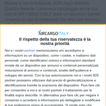
Milano si terrà l’edizione 2018 degli ANAMA
Quality Awards. L’annuncio campeggia anche sul
sito di AIR CARGO ITALY dove un apposito banner
rimanda al sito di Fedespedi che descrive l’evento.
I Quality Award Italy sono la manifestazione in
cui gli agenti IATA, associati ANAMA, premiano le
migliori […]
Il rispetto della tua riservatezza è la
nostra priorità
DI
REDAZIONE AIR CARGO ITALY
2 MARZO 2018
Noi e i nostri
partner
memorizziamo e/o accediamo a
informazioni su un dispositivo, come i cookie, e trattiamo dati
STAMPA
personali, come identificatori univoci e informazioni standard
inviate da un dispositivo per annunci e contenuti personalizzati,
misurazione di annunci e contenuti, analisi dell'audience e
sviluppo dei servizi.
Con la tua autorizzazione noi e i nostri 825
partner possiamo utilizzare dati precisi di geolocalizzazione e
identificazione tramite la scansione del dispositivo. Puoi fare clic
per consentire a noi e ai nostri partner il trattamento per le
finalità sopra descritte. In alternativa puoi fare clic per negare il
consenso o accedere a informazioni più dettagliate e modificare
le tue preferenze prima di acconsentire.
Si rende noto che