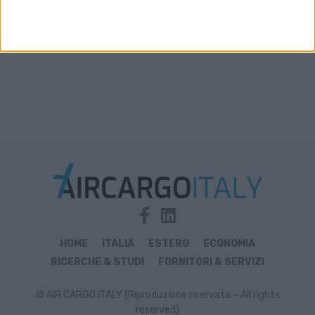
HOME
ITALIA
ESTERO
ECONOMIA
RICERCHE & STUDI
FORNITORI & SERVIZI
© AIR CARGO ITALY (Riproduzione riservata – All rights
reserved)