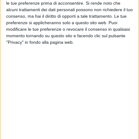
le tue preferenze prima di acconsentire.
Si rende noto che
alcuni trattamenti dei dati personali possono non richiedere il tuo
consenso, ma hai il diritto di opporti a tale trattamento. Le tue
preferenze si applicheranno solo a questo sito web. Puoi
modificare le tue preferenze o revocare il consenso in qualsiasi
momento tornando su questo sito e facendo clic sul pulsante
"Privacy" in fondo alla pagina web.
Alla presenza di numerosi rappresentanti istituzionali,
è stato inaugurato oggi nella cargo city di Malpensa il
nuovo parcheggio per mezzi pesanti dello scalo,
realizzato nell’ambito del progetto Pass4Core,
[Parking Areas implementing Safety and Security FOR
(4) CORE network corridors in Italy], piano di sviluppo
dei parcheggi sicuri in Italia co-finanziato dal
programma Cef-Transport della Commissione
Europea.
Coordinato dal Consorzio Zai, questo prevede un
investimento complessivo di 27,5 milioni di euro, con
un contributo europeo di 5,5 milioni.