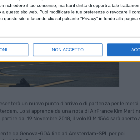
 richiedere il tuo consenso, ma hai il diritto di opporti a tale trattame
o a questo sito web. Puoi modificare le tue preferenze o revocare il con
questo sito e facendo clic sul pulsante "Privacy" in fondo alla pagina
ONI
NON ACCETTO
AC
esenterà un nuovo punto d’arrivo o di partenza per le merci
sterdam. Lo si apprende da una nota di AirFrance Klm Martina
“a partire dal 19 Novembre 2018, il volo KLM 1564 sarà aperto a
tamente da Genova-GOA fino ad Amsterdam-SPL per poi