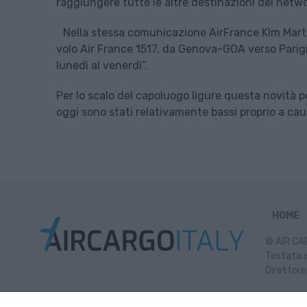
raggiungere tutte le altre destinazioni del netwo
Nella stessa comunicazione AirFrance Klm Martin
volo Air France 1517, da Genova-GOA verso Parigi
lunedì al venerdì”.
Per lo scalo del capoluogo ligure questa novità p
oggi sono stati relativamente bassi proprio a ca
HOME
© AIR CAR
Testata i
Direttore