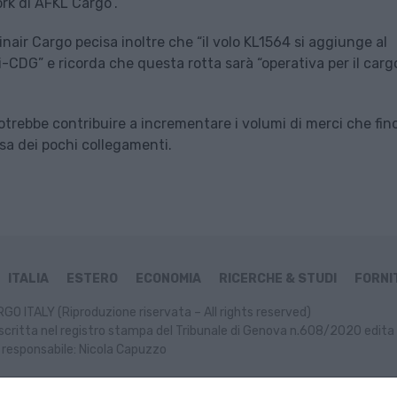
rk di AFKL Cargo”.
air Cargo pecisa inoltre che “il volo KL1564 si aggiunge al
-CDG” e ricorda che questa rotta sarà “operativa per il carg
otrebbe contribuire a incrementare i volumi di merci che fin
usa dei pochi collegamenti.
ITALIA
ESTERO
ECONOMIA
RICERCHE & STUDI
FORNIT
GO ITALY (Riproduzione riservata – All rights reserved)
scritta nel registro stampa del Tribunale di Genova n.608/2020 edita 
 responsabile: Nicola Capuzzo