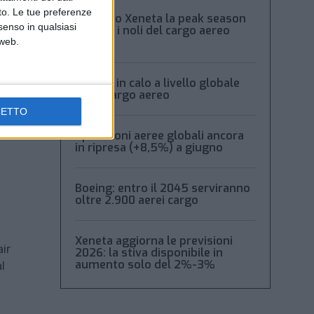
nto. Le tue preferenze
Secondo Xeneta la peak season
senso in qualsiasi
frena e i noli del cargo aereo
calano
 web.
Volumi in calo a livello globale
per il cargo aereo
CETTO
Spedizioni aeree globali ancora
in ripresa (+8,5%) a giugno
Boeing: entro il 2045 serviranno
oltre 2.900 aerei cargo
Xeneta aggiorna le previsioni
ir
2026: la stiva disponibile in
aumento solo del 2%-3%
l