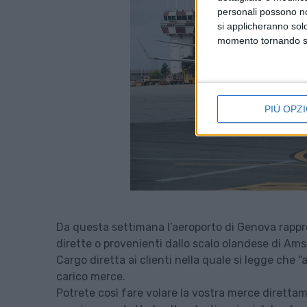
personali possono non
si applicheranno sol
momento tornando su 
PIÙ OPZI
Da questa settimana l’aeroporto di Genova rappr
dirette o provenienti dallo scalo olandese di Am
Cargo diretta ai clienti nella quale si legge che 
carico merce.
Potrete così fare volare la vostra merce diret