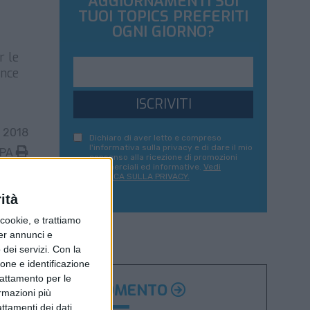
AGGIORNAMENTI SUI
TUOI TOPICS PREFERITI
OGNI GIORNO?
r le
ance
ISCRIVITI
 2018
Dichiaro di aver letto e compreso
l'informativa sulla privacy e di dare il mio
MPA
consenso alla ricezione di promozioni
commerciali ed informative.
Vedi
POLITICA SULLA PRIVACY.
ità
ookie, e trattiamo
per annunci e
dei servizi.
Con la
ione e identificazione
trattamento per le
ARGOMENTO
ormazioni più
attamenti dei dati