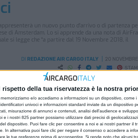
ci
appresenterà un nuovo punto d’arrivo o di partenza pe
dese di Amsterdam. Lo si apprende da una nota di AirFr
uale si legge che “a partire dal 19 Novembre 2018, il
DI
REDAZIONE AIR CARGO ITALY
20 NOVEMBRE
STA
l rispetto della tua riservatezza è la nostra prior
memorizziamo e/o accediamo a informazioni su un dispositivo, come i c
identificatori univoci e informazioni standard inviate da un dispositivo 
ati, misurazione di annunci e contenuti, analisi dell'audience e sviluppo 
i e i nostri 825 partner possiamo utilizzare dati precisi di geolocalizzaz
el dispositivo. Puoi fare clic per consentire a noi e ai nostri partner il 
tte. In alternativa puoi fare clic per negare il consenso o accedere a inf
are le tue preferenze prima di acconsentire.
Si rende noto che alcuni tr