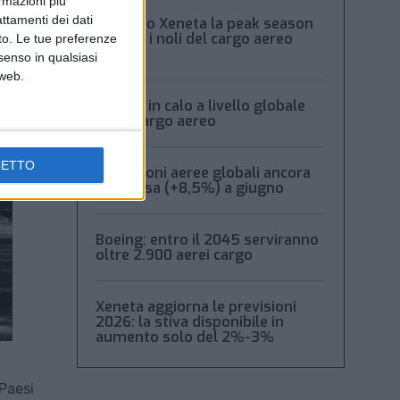
ormazioni più
attamenti dei dati
Secondo Xeneta la peak season
frena e i noli del cargo aereo
nto. Le tue preferenze
calano
senso in qualsiasi
 web.
Volumi in calo a livello globale
per il cargo aereo
CETTO
Spedizioni aeree globali ancora
in ripresa (+8,5%) a giugno
Boeing: entro il 2045 serviranno
oltre 2.900 aerei cargo
Xeneta aggiorna le previsioni
2026: la stiva disponibile in
aumento solo del 2%-3%
 Paesi