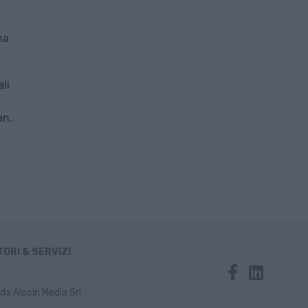
ha
li
an.
ORI & SERVIZI
da Alocin Media Srl