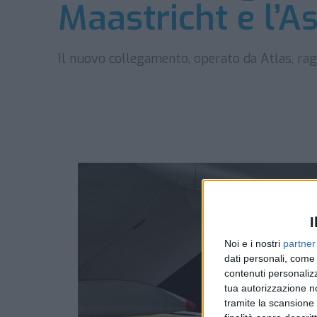
Maastricht e l’As
Il nuovo collegamento, operato da Atlas, r
I
Noi e i nostri
partner
dati personali, come 
contenuti personalizz
tua autorizzazione no
tramite la scansione d