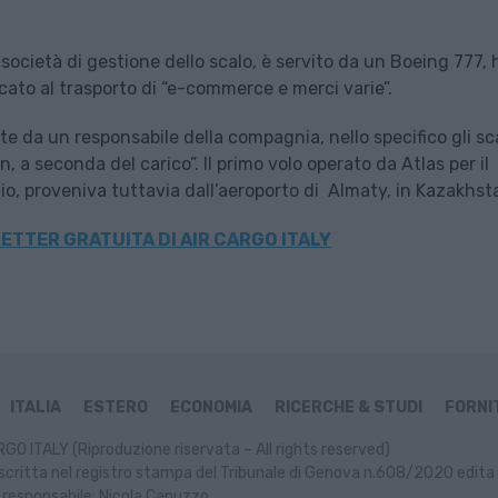
 società di gestione dello scalo, è servito da un Boeing 777, 
ato al trasporto di “e-commerce e merci varie”.
 da un responsabile della compagnia, nello specifico gli sca
 a seconda del carico”. Il primo volo operato da Atlas per il
io, proveniva tuttavia dall’aeroporto di Almaty, in Kazakhst
ETTER GRATUITA DI AIR CARGO ITALY
ITALIA
ESTERO
ECONOMIA
RICERCHE & STUDI
FORNIT
GO ITALY (Riproduzione riservata – All rights reserved)
scritta nel registro stampa del Tribunale di Genova n.608/2020 edita 
 responsabile: Nicola Capuzzo