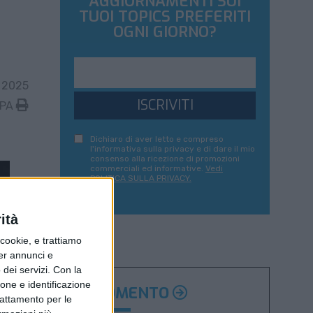
AGGIORNAMENTI SUI
TUOI TOPICS PREFERITI
OGNI GIORNO?
 2025
ISCRIVITI
MPA
Dichiaro di aver letto e compreso
l'informativa sulla privacy e di dare il mio
consenso alla ricezione di promozioni
commerciali ed informative.
Vedi
POLITICA SULLA PRIVACY.
ità
ookie, e trattiamo
per annunci e
dei servizi.
Con la
ione e identificazione
ARGOMENTO
trattamento per le