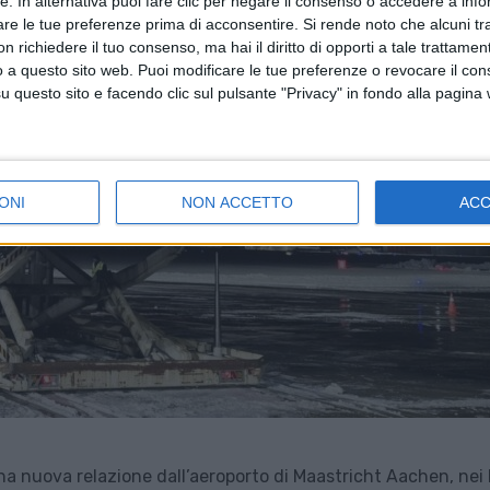
tte. In alternativa puoi fare clic per negare il consenso o accedere a inf
are le tue preferenze prima di acconsentire.
Si rende noto che alcuni tr
 richiedere il tuo consenso, ma hai il diritto di opporti a tale trattame
o a questo sito web. Puoi modificare le tue preferenze o revocare il con
questo sito e facendo clic sul pulsante "Privacy" in fondo alla pagina
ONI
NON ACCETTO
AC
una nuova relazione dall’aeroporto di Maastricht Aachen, nei