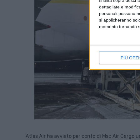
finalità sopra descri
dettagliate e modific
personali possono non
si applicheranno sol
momento tornando su 
PIÙ OPZI
Atlas Air ha avviato per conto di Msc Air Cargo 