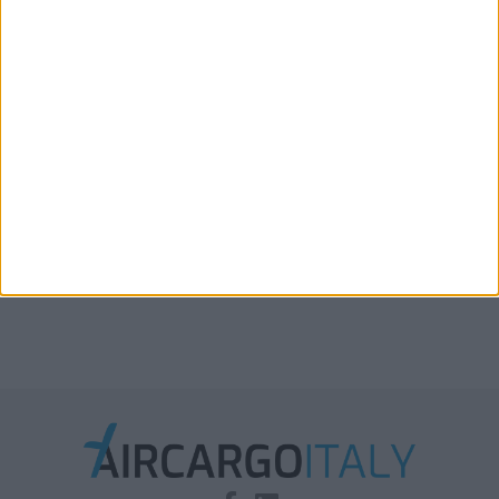
Boeing: entro il 2045 serviranno oltre 2.900 aerei
cargo
Xeneta aggiorna le previsioni 2026: la stiva
disponibile in aumento solo del 2%-3%