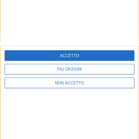
varesotto
.
Leggi di più su
AIR CARGO NEWS
ACCETTO
PIÙ OPZIONI
NON ACCETTO
VUOI RICEVERE AGGIORNAMENTI SUI
TUOI TOPICS PREFERITI OGNI GIORNO?
ISCRIVITI