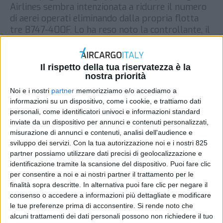
Airlines sembra intenzionata a ridurre il numero
di aerei operati eliminando dalla propria flotta
tre B747-400F. Lo ha reso noto la controllante, il
gruppo Nyk. Questa sarebbe l’azione decisa dal
vettore aereo dopo l’ordine a riprendere l’attività
giunto dal Ministero dei trasporti giapponese a
Il rispetto della tua riservatezza è la
seguito dello stop che Nca […]
nostra priorità
Noi e i nostri
partner
memorizziamo e/o accediamo a
DI
REDAZIONE AIR CARGO ITALY
27 AGOSTO 2018
informazioni su un dispositivo, come i cookie, e trattiamo dati
personali, come identificatori univoci e informazioni standard
STAMPA
inviate da un dispositivo per annunci e contenuti personalizzati,
misurazione di annunci e contenuti, analisi dell'audience e
sviluppo dei servizi.
Con la tua autorizzazione noi e i nostri 825
partner possiamo utilizzare dati precisi di geolocalizzazione e
identificazione tramite la scansione del dispositivo. Puoi fare clic
per consentire a noi e ai nostri partner il trattamento per le
finalità sopra descritte. In alternativa puoi fare clic per negare il
consenso o accedere a informazioni più dettagliate e modificare
le tue preferenze prima di acconsentire.
Si rende noto che
alcuni trattamenti dei dati personali possono non richiedere il tuo