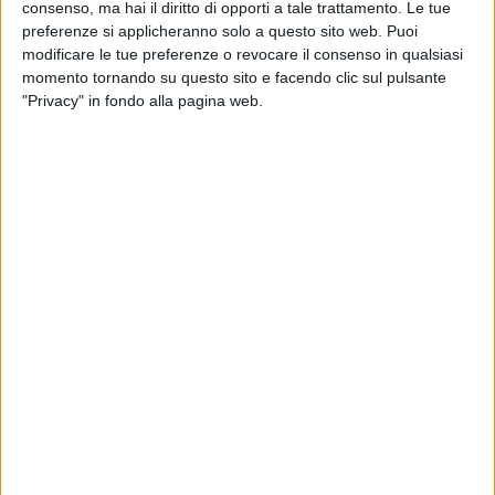
consenso, ma hai il diritto di opporti a tale trattamento. Le tue
preferenze si applicheranno solo a questo sito web. Puoi
modificare le tue preferenze o revocare il consenso in qualsiasi
momento tornando su questo sito e facendo clic sul pulsante
"Privacy" in fondo alla pagina web.
La compagnia aerea giapponese Nippon Cargo Airlines
sembra intenzionata a ridurre il numero di aerei
operati eliminando dalla propria flotta tre B747-400F.
Lo ha reso noto la controllante, il gruppo Nyk.