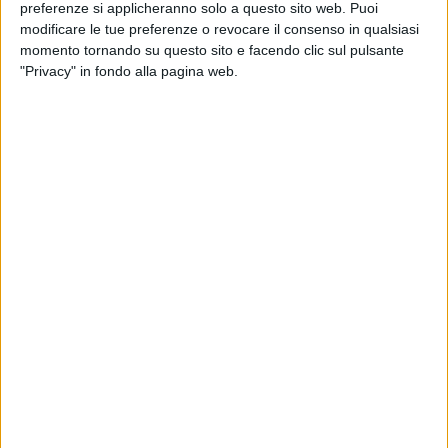
preferenze si applicheranno solo a questo sito web. Puoi
modificare le tue preferenze o revocare il consenso in qualsiasi
momento tornando su questo sito e facendo clic sul pulsante
"Privacy" in fondo alla pagina web.
Con la primavera tornano a essere attivi i
collegamenti di Norse Atlantic Airways tra l’Italia e gli
Stati Uniti. La compagnia norvegese riavvierà infatti
dal prossimo 30 marzo il servizio giornaliero tra Roma
Fiumicino e New York, che raggiunge l’aeroporto John
Fitzgerald Kennedy. Novità di quest’anno sarà inoltre
la tratta Fiumicino – Los Angeles, che sarà operata
con 5 voli alla settimana a partire dal 1 aprile.
Ad annunciarlo al mercato italiano del settore cargo è
Kales Airline Services, che collabora con il vettore in