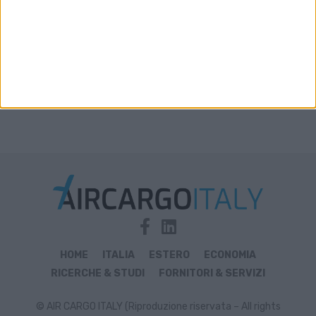
HOME
ITALIA
ESTERO
ECONOMIA
RICERCHE & STUDI
FORNITORI & SERVIZI
© AIR CARGO ITALY (Riproduzione riservata – All rights