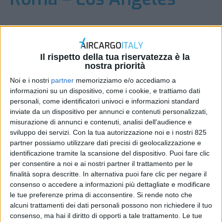
Entrambi i collegamenti saranno operati con un
Boeing 787 Dreamliner
Il rispetto della tua riservatezza è la
DI
REDAZIONE AIR CARGO ITALY
20 MARZO 2025
nostra priorità
Noi e i nostri
partner
memorizziamo e/o accediamo a
STAMPA
informazioni su un dispositivo, come i cookie, e trattiamo dati
personali, come identificatori univoci e informazioni standard
inviate da un dispositivo per annunci e contenuti personalizzati,
misurazione di annunci e contenuti, analisi dell'audience e
sviluppo dei servizi.
Con la tua autorizzazione noi e i nostri 825
partner possiamo utilizzare dati precisi di geolocalizzazione e
identificazione tramite la scansione del dispositivo. Puoi fare clic
per consentire a noi e ai nostri partner il trattamento per le
finalità sopra descritte. In alternativa puoi fare clic per negare il
consenso o accedere a informazioni più dettagliate e modificare
le tue preferenze prima di acconsentire.
Si rende noto che
alcuni trattamenti dei dati personali possono non richiedere il tuo
consenso, ma hai il diritto di opporti a tale trattamento. Le tue