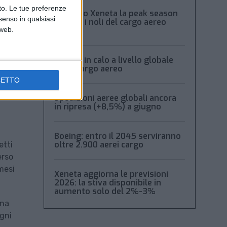
nto. Le tue preferenze
Secondo Xeneta la peak season
senso in qualsiasi
frena e i noli del cargo aereo
calano
 web.
Volumi in calo a livello globale
per il cargo aereo
CETTO
Spedizioni aeree globali ancora
in ripresa (+8,5%) a giugno
Boeing: entro il 2045 serviranno
oltre 2.900 aerei cargo
etti
erso
mesi
Xeneta aggiorna le previsioni
2026: la stiva disponibile in
aumento solo del 2%-3%
ana
gni