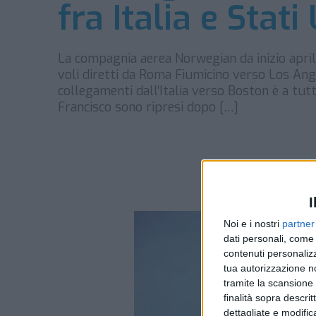
fra Italia e Stati 
La compagnia aerea Norwegian da inizio april
voli diretti da Roma Fiumicino verso Los Ang
collegamenti dall’Italia verso Boston è a tutt
Francisco sono ripresi dopo […]
I
Noi e i nostri
partner
dati personali, come 
contenuti personalizz
tua autorizzazione no
tramite la scansione d
finalità sopra descri
dettagliate e modific