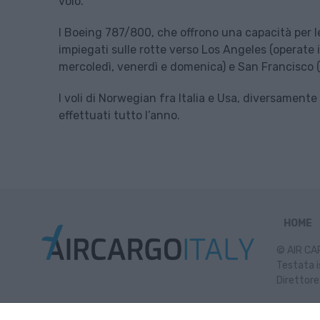
volo.
I Boeing 787/800, che offrono una capacità per l
impiegati sulle rotte verso Los Angeles (operate 
mercoledì, venerdì e domenica) e San Francisco (
I voli di Norwegian fra Italia e Usa, diversament
effettuati tutto l’anno.
HOME
© AIR CAR
Testata i
Direttore