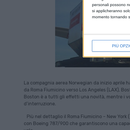
personali possono non
si applicheranno sol
momento tornando su 
PIÙ OPZI
La compagnia aerea Norwegian da inizio aprile ha 
da Roma Fiumicino verso Los Angeles (LAX), Bosto
Boston è a tutti gli effetti una novità, mentre i 
d’interruzione.
Più nel dettaglio il Roma Fiumicino – New York 
con Boeing 787/900 che garantiscono una capacit