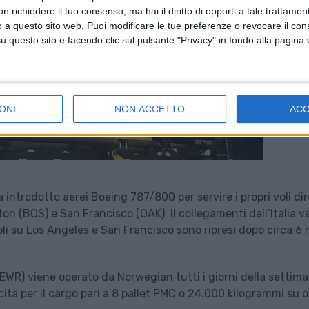
 richiedere il tuo consenso, ma hai il diritto di opporti a tale trattame
o a questo sito web. Puoi modificare le tue preferenze o revocare il con
questo sito e facendo clic sul pulsante "Privacy" in fondo alla pagina
ONI
NON ACCETTO
AC
introdotto aerei Boeing 787/800 per servire i propri voli dir
n (BOS) e San Francisco (OAK). Il collegamenti dall’Italia v
voli su Los Angeles e San Francisco sono ripresi dopo circa 6 
(EWR) viene operato da Norwegian tutti i giorni della settim
à per il cargo pari a 8 pallet PMC o 24.000 kilogrammi su o