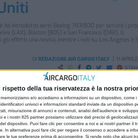
Uniti
e ha introdotto aerei Boeing 787/800 per servire i pro
eles (LAX), Boston (BOS) e San Francisco (OAK). Il
i gli effetti una novità, mentre i voli su Los Angeles e 
DI
REDAZIONE AIR CARGO ITALY
11 APRIL
STA
l rispetto della tua riservatezza è la nostra prior
memorizziamo e/o accediamo a informazioni su un dispositivo, come i c
identificatori univoci e informazioni standard inviate da un dispositivo 
ati, misurazione di annunci e contenuti, analisi dell'audience e sviluppo 
i e i nostri 825 partner possiamo utilizzare dati precisi di geolocalizzaz
el dispositivo. Puoi fare clic per consentire a noi e ai nostri partner il 
tte. In alternativa puoi fare clic per negare il consenso o accedere a inf
are le tue preferenze prima di acconsentire.
Si rende noto che alcuni tr