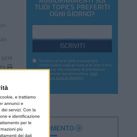
AGGIORNAMENTI SUI
TUOI TOPICS PREFERITI
OGNI GIORNO?
pri
San
ISCRIVITI
E 2019
Dichiaro di aver letto e compreso
l'informativa sulla privacy e di dare il mio
MPA
consenso alla ricezione di promozioni
commerciali ed informative.
Vedi
POLITICA SULLA PRIVACY.
ità
ookie, e trattiamo
per annunci e
dei servizi.
Con la
ione e identificazione
trattamento per le
ARGOMENTO
ormazioni più
attamenti dei dati