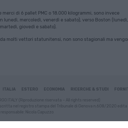
e merci di 6 pallet PMC o 18.000 kilogrammi, sono invece
in lunedì, mercoledì, venerdì e sabato), verso Boston (lunedì,
martedì, giovedì e sabato).
e da molti vettori statunitensi, non sono stagionali ma veng
ITALIA
ESTERO
ECONOMIA
RICERCHE & STUDI
FORNIT
GO ITALY (Riproduzione riservata – All rights reserved)
scritta nel registro stampa del Tribunale di Genova n.608/2020 edita 
 responsabile: Nicola Capuzzo