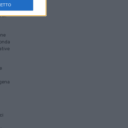
CETTO
e con
rci.
one
fonda
ative
e
ogena
ci