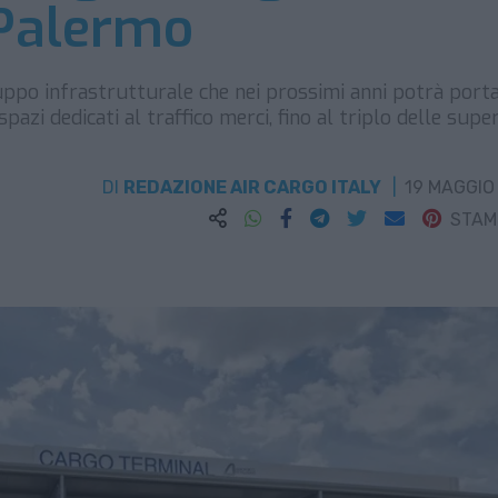
 Palermo
luppo infrastrutturale che nei prossimi anni potrà port
azi dedicati al traffico merci, fino al triplo delle super
DI
REDAZIONE AIR CARGO ITALY
19 MAGGIO
STA