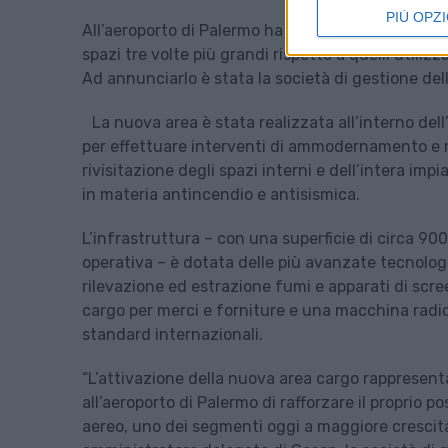
PIÙ OPZI
All’aeroporto di Palermo ha aperto un nuovo car
spazi tre volte più grandi rispetto a quelli utilizz
Ad annunciarlo è stata la società di gestione del
La nuova area è stata realizzata all’interno dell
per effettuare interventi di ammodernamento e riq
rivisitazione degli spazi interni e dell’intera im
in materia antincendio e antisismica.
L’infrastruttura – con una superficie di circa 90
operativa – è dotata delle più avanzate tecnologi
rilevazione ed estrazione fumi e apparati di sc
cargo per merci e forniture e una macchina radiog
standard internazionali.
“L’attivazione della nuova area cargo rappresen
all’aeroporto di Palermo di rafforzare il proprio 
aereo, uno dei segmenti oggi a maggiore crescit