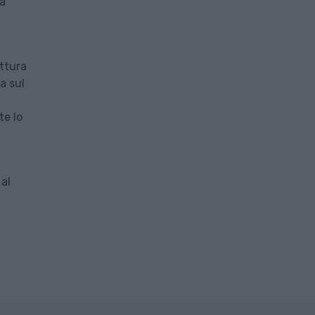
ta
uttura
a sul
te lo
 al