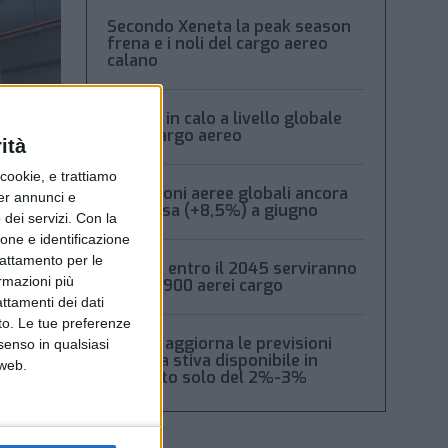
Secondo Xeneta la peak season
frena e i noli del cargo aereo
calano
Volumi in calo a livello globale
per il cargo aereo
ità
ookie, e trattiamo
Spedizioni aeree globali ancora
per annunci e
in ripresa (+8,5%) a giugno
dei servizi.
Con la
ione e identificazione
trattamento per le
Boeing: entro il 2045 serviranno
ormazioni più
oltre 2.900 aerei cargo
attamenti dei dati
nto. Le tue preferenze
Xeneta aggiorna le previsioni
senso in qualsiasi
2026: la stiva disponibile in
 web.
aumento solo del 2%-3%