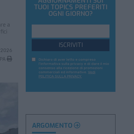
AGGIORNAMENTI SUI
TUOI TOPICS PREFERITI
OGNI GIORNO?
are a
fici
ISCRIVITI
 2026
MPA
Dichiaro di aver letto e compreso
l'informativa sulla privacy e di dare il mio
consenso alla ricezione di promozioni
commerciali ed informative.
Vedi
POLITICA SULLA PRIVACY.
ARGOMENTO