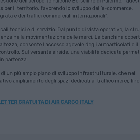
gestione dell’aeroporto Falcone Borsellino di Palermo. “Ques
 per il territorio, favorendo lo sviluppo dell’e-commerce,
egrata e dei traffici commerciali internazionali”.
locali tecnici e di servizio. Dal punto di vista operativo, la str
cienza nella movimentazione delle merci. La banchina copert
 altezza, consente l’accesso agevole degli autoarticolati e il
controllo. Sul versante airside, una viabilità dedicata permet
 in partenza.
p di un più ampio piano di sviluppo infrastrutturale, che nei
ativo ampliamento degli spazi dedicati al traffico merci, fino
ETTER GRATUITA DI AIR CARGO ITALY