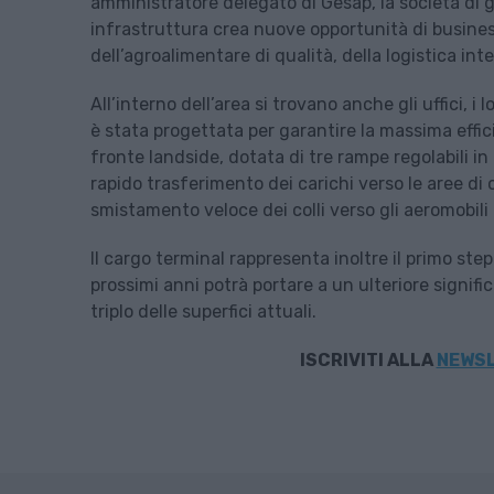
amministratore delegato di Gesap, la società di 
infrastruttura crea nuove opportunità di business
dell’agroalimentare di qualità, della logistica int
All’interno dell’area si trovano anche gli uffici, i 
è stata progettata per garantire la massima effi
fronte landside, dotata di tre rampe regolabili in
rapido trasferimento dei carichi verso le aree di 
smistamento veloce dei colli verso gli aeromobili
Il cargo terminal rappresenta inoltre il primo ste
prossimi anni potrà portare a un ulteriore signific
triplo delle superfici attuali.
ISCRIVITI
ALLA
NEWSL