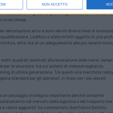
ONI
NON ACCETTO
AC
go terminal, importante infrastruttura moderna ed efficient
ati nel passato, in grado di gestire agevolmente il traffico me
lo scalo Gesap.
’ex aerostazione arrivi e sono serviti diversi mesi di lavorazi
ualificazione. L’edificio è stato infatti oggetto di una pro
piantistica, oltre che di un adeguamento alle più recenti norm
0 metri quadrati destinati alla lavorazione delle merci, sempr
e per la sicurezza, tra cui sistemi di videosorveglianza,
reening di ultima generazione. Tra questi una macchina radi
ena standard per gli operatori, in linea con i più elevati
ta un passaggio strategico importante perché consente
posizionamento nel mercato della logistica e del trasporto mer
a e valore aggiunto” ha commentato Gianfranco Battisti,