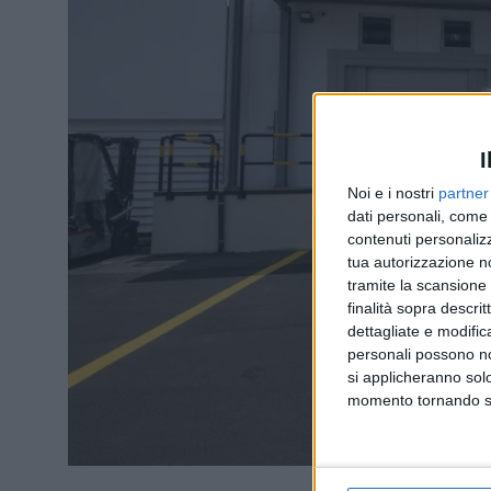
I
Noi e i nostri
partner
dati personali, come 
contenuti personalizz
tua autorizzazione no
tramite la scansione d
finalità sopra descri
dettagliate e modific
personali possono non
si applicheranno sol
momento tornando su 