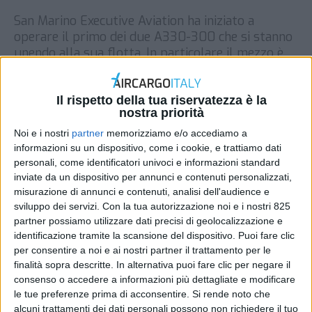
San Marino Executive Aviation ha iniziato a
operare il primo dei due A330-300 che si stanno
unendo alla sua flotta. In particolare il mezzo è
stato registrato come T7-ULS in modo, spiega la
società, da richiamare il nome della turca Uls
Airlines, comproprietaria del velivolo insieme a
Il rispetto della tua riservatezza è la
nostra priorità
Seres Aviation, pure turca. L’aereo dopo l’ingresso
tra […]
Noi e i nostri
partner
memorizziamo e/o accediamo a
informazioni su un dispositivo, come i cookie, e trattiamo dati
DI
REDAZIONE AIR CARGO ITALY
3 GIUGNO 2021
personali, come identificatori univoci e informazioni standard
inviate da un dispositivo per annunci e contenuti personalizzati,
misurazione di annunci e contenuti, analisi dell'audience e
STAMPA
sviluppo dei servizi.
Con la tua autorizzazione noi e i nostri 825
partner possiamo utilizzare dati precisi di geolocalizzazione e
identificazione tramite la scansione del dispositivo. Puoi fare clic
per consentire a noi e ai nostri partner il trattamento per le
finalità sopra descritte. In alternativa puoi fare clic per negare il
consenso o accedere a informazioni più dettagliate e modificare
le tue preferenze prima di acconsentire.
Si rende noto che
alcuni trattamenti dei dati personali possono non richiedere il tuo