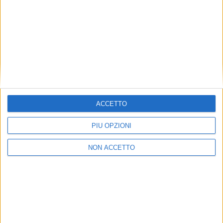
La compagnia ha iniziato a operare due anni fa con
un Airbus A300-600RF, ribattezzato T7-ASK e dotato
di un payload di 47.500 Kg per 310 metri cubi. Dopo
l’ingresso del T7-ULS, il secondo A330-300 si unirà
alla flotta del vettore il prossimo mese di agosto.
ISCRIVITI
ALLA
NEWSLETTER GRATUITA DI AIR
CARGO ITALY
ACCETTO
PIÙ OPZIONI
NON ACCETTO
VUOI RICEVERE AGGIORNAMENTI SUI
TUOI TOPICS PREFERITI OGNI GIORNO?