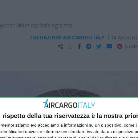
oporto della capitale egiziana
DI
REDAZIONE AIR CARGO ITALY
14 AGOSTO
STA
l rispetto della tua riservatezza è la nostra prior
memorizziamo e/o accediamo a informazioni su un dispositivo, come i c
identificatori univoci e informazioni standard inviate da un dispositivo 
ati, misurazione di annunci e contenuti, analisi dell'audience e sviluppo 