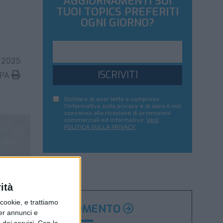
AGGIORNAMENTI SUI
TUOI TOPICS PREFERITI
OGNI GIORNO?
 2025
ISCRIVITI
MPA
Dichiaro di aver letto e compreso
l'informativa sulla privacy e di dare il mio
consenso alla ricezione di promozioni
commerciali ed informative.
Vedi
POLITICA SULLA PRIVACY.
ità
ookie, e trattiamo
ARGOMENTO
per annunci e
dei servizi.
Con la