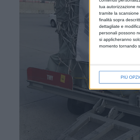
tua autorizzazione no
tramite la scansione d
finalità sopra descri
dettagliate e modific
personali possono non
si applicheranno sol
momento tornando su 
PIÙ OPZI