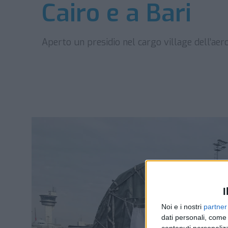
Cairo e a Bari
Aperto un presidio nel cargo village dell’aer
I
Noi e i nostri
partner
dati personali, come 
contenuti personalizz