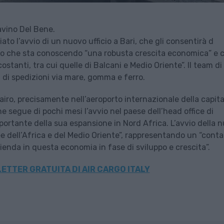
avino Del Bene.
ato l’avvio di un nuovo ufficio a Bari, che gli consentirà d
tico che sta conoscendo “una robusta crescita economica” e 
stanti, tra cui quelle di Balcani e Medio Oriente”. Il team di
ati di spedizioni via mare, gomma e ferro.
ro, precisamente nell’aeroporto internazionale della capita
che segue di pochi mesi l’avvio nel paese dell’head office di
ortante della sua espansione in Nord Africa. L’avvio della 
ree dell’Africa e del Medio Oriente”, rappresentando un “cont
azienda in questa economia in fase di sviluppo e crescita”.
ETTER GRATUITA DI AIR CARGO ITALY