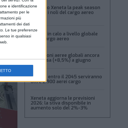
ione e identificazione
Secondo Xeneta la peak season
frena e i noli del cargo aereo
trattamento per le
calano
ormazioni più
attamenti dei dati
nto. Le tue preferenze
Volumi in calo a livello globale
senso in qualsiasi
per il cargo aereo
 web.
Spedizioni aeree globali ancora
in ripresa (+8,5%) a giugno
CETTO
Boeing: entro il 2045 serviranno
oltre 2.900 aerei cargo
Xeneta aggiorna le previsioni
2026: la stiva disponibile in
aumento solo del 2%-3%