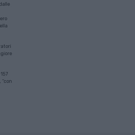
dalle
pero
ella
ratori
ggiore
 157
, “con