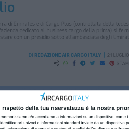
lio
erra di Emirates e di Cargo Plus (controllata della tede
azienda dedicato al business cargo della prima) si fer
estare con un presidio sotto all’ambasciata degli Emirat
DI
REDAZIONE AIR CARGO ITALY
21 LUGLIO
STA
l rispetto della tua riservatezza è la nostra prior
memorizziamo e/o accediamo a informazioni su un dispositivo, come i c
identificatori univoci e informazioni standard inviate da un dispositivo 
ati, misurazione di annunci e contenuti, analisi dell'audience e sviluppo 