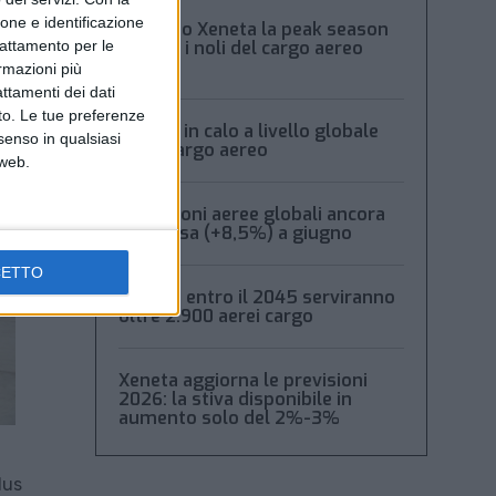
ione e identificazione
Secondo Xeneta la peak season
frena e i noli del cargo aereo
trattamento per le
calano
ormazioni più
attamenti dei dati
nto. Le tue preferenze
Volumi in calo a livello globale
senso in qualsiasi
per il cargo aereo
 web.
Spedizioni aeree globali ancora
in ripresa (+8,5%) a giugno
CETTO
Boeing: entro il 2045 serviranno
oltre 2.900 aerei cargo
Xeneta aggiorna le previsioni
2026: la stiva disponibile in
aumento solo del 2%-3%
lus