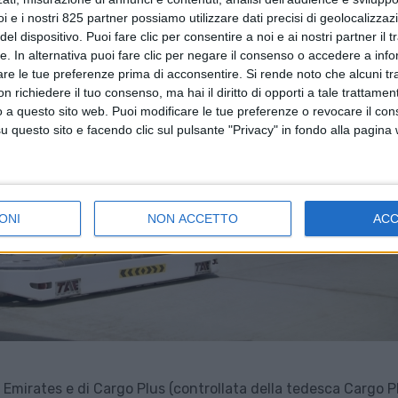
i e i nostri 825 partner possiamo utilizzare dati precisi di geolocalizzaz
el dispositivo. Puoi fare clic per consentire a noi e ai nostri partner il 
tte. In alternativa puoi fare clic per negare il consenso o accedere a inf
are le tue preferenze prima di acconsentire.
Si rende noto che alcuni tr
 richiedere il tuo consenso, ma hai il diritto di opporti a tale trattame
o a questo sito web. Puoi modificare le tue preferenze o revocare il con
questo sito e facendo clic sul pulsante "Privacy" in fondo alla pagina
ONI
NON ACCETTO
AC
di Emirates e di Cargo Plus (controllata della tedesca Cargo P