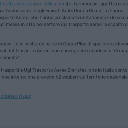
to al business cargo della prima
) si fermerà per quattro ore, 
o all’ambasciata degli Emirati Arabi Uniti a Roma. Lo hanno
l Trasporto Aereo, che hanno proclamato unitariamente lo scio
e” messe in atto nel settore del trasporto aereo “a scapito d
dacali, è la scelta da parte di Cargo Plus di applicare ai lavo
ccnl del Trasporto Aereo, con conseguenti condizioni “di ma
onomiche”.
ltrasporti e Ugl Trasporto Aereo Emirates, che in Italia conta
one interna che prevede 62 esuberi sul territorio nazionale
 CARGO ITALY