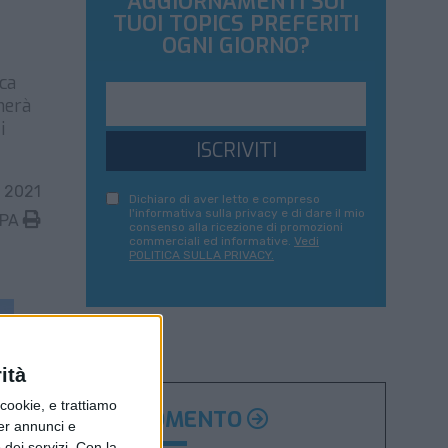
AGGIORNAMENTI SUI
TUOI TOPICS PREFERITI
OGNI GIORNO?
sca
merà
i
ISCRIVITI
 2021
Dichiaro di aver letto e compreso
l'informativa sulla privacy e di dare il mio
MPA
consenso alla ricezione di promozioni
commerciali ed informative.
Vedi
POLITICA SULLA PRIVACY.
ità
ookie, e trattiamo
ARGOMENTO
per annunci e
dei servizi.
Con la