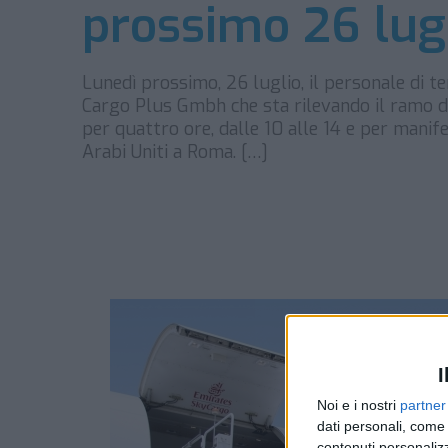
prossimo 26 lug
Lunedì prossimo, 26 luglio, il personale di t
Cargo Plus Gmbh che sta rilevando il ramo d’
per quattro ore, dalle 10 alle 14 e per manif
Arabi Uniti a Roma. […]
I
Noi e i nostri
partner
dati personali, come 
contenuti personalizz