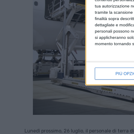
tua autorizzazione no
tramite la scansione d
finalità sopra descri
dettagliate e modific
personali possono non
si applicheranno sol
momento tornando su 
PIÙ OPZI
Lunedì prossimo, 26 luglio, il personale di terra 