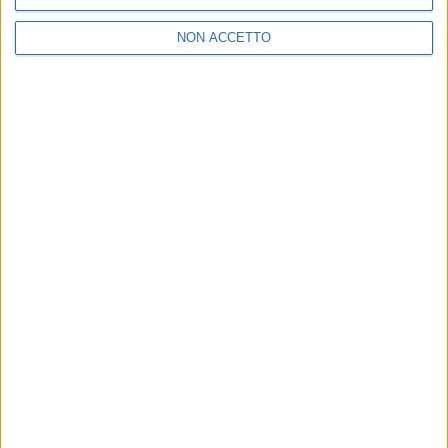
NON ACCETTO
VUOI RICEVERE AGGIORNAMENTI SUI
TUOI TOPICS PREFERITI OGNI GIORNO?
ISCRIVITI