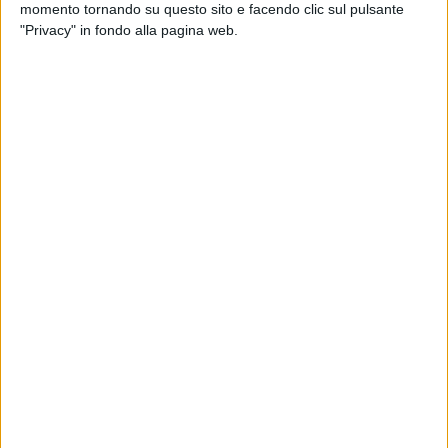
momento tornando su questo sito e facendo clic sul pulsante
"Privacy" in fondo alla pagina web.
Royal Air Maroc Cargo, divisione merci della
compagnia di bandiera marocchina Royal Air Maroc,
ha ‘visitato’ lo scalo di Malpensa venerdì 22 novembre,
dove è atterrato con un B763 marche Cn-Row, in
passato parte della flotta di Alitalia. Dall’aeroporto
varesino il mezzo è poi ripartito alla volta di
Casablanca. La notizia è stata riportata inizialmente
su
MalpensaNews
.
Come spiegato ad AIR CARGO ITALY da Paolo
Dallanoce, responsabile cargo management di Sea, il
mezzo di Ram era arrivato, in modalità charter, con un
volo di riposizionamento, ed è poi decollato verso il
Marocco carico di merce che era giunta a Malpensa su
un volo di Asiana proveniente dalla Corea.
A curare le attività di handling nello scalo milanese è