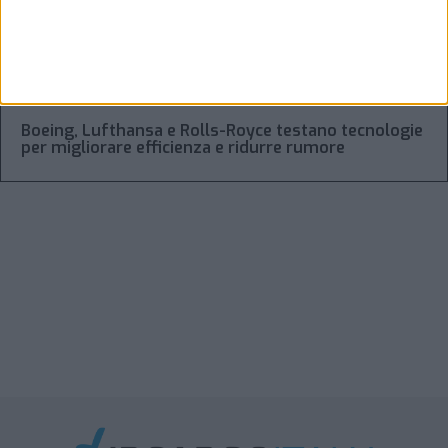
Xeneta aggiorna le previsioni 2026: la stiva
disponibile in aumento solo del 2%-3%
Boeing, Lufthansa e Rolls-Royce testano tecnologie
per migliorare efficienza e ridurre rumore