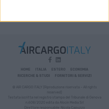
HOME
ITALIA
ESTERO
ECONOMIA
RICERCHE & STUDI
FORNITORI & SERVIZI
© AIR CARGO ITALY (Riproduzione riservata – All rights
reserved)
Testata iscritta nel registro stampa del Tribunale di Genova
n.608/2020 edita da Alocin Media Srl
Direttore responsabile: Nicola Capuzzo