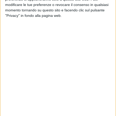
modificare le tue preferenze o revocare il consenso in qualsiasi
momento tornando su questo sito e facendo clic sul pulsante
"Privacy" in fondo alla pagina web.
Quarto rinvio per la cessione di Nippon Air Cargo alla
compagnia All Nippon Airways. Le due società hanno
infatti annunciato di avere posticipato la data del
previsto passaggio azionario, che anziché svolgersi il 1
luglio 2024, come fissato nell’ultimo aggiornamento, è
ora slittato al 31 marzo 2025. Il rinvio, si legge in una
nota di Nyk, il gruppo che controlla la prima, è legato
alle necessità delle autorità garanti della
concorrenza, e in particolare servirà a quelle di
Giappone – paese dove hanno sede le due compagnie
– e Cina di terminare le loro analisi rispetto alla
combinazione degli affari delle due. Il gruppo Nyk ha
aggiunto di ritenere l’impatto della modifica della