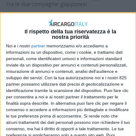
tra le due compagnie giapponesi
DI
REDAZIONE AIR CARGO ITALY
10 GIUGNO 2024
Il rispetto della tua riservatezza è la
STAMPA
nostra priorità
Noi e i nostri
partner
memorizziamo e/o accediamo a
informazioni su un dispositivo, come i cookie, e trattiamo dati
personali, come identificatori univoci e informazioni standard
inviate da un dispositivo per annunci e contenuti personalizzati,
misurazione di annunci e contenuti, analisi dell'audience e
sviluppo dei servizi.
Con la tua autorizzazione noi e i nostri 825
partner possiamo utilizzare dati precisi di geolocalizzazione e
identificazione tramite la scansione del dispositivo. Puoi fare clic
per consentire a noi e ai nostri partner il trattamento per le
finalità sopra descritte. In alternativa puoi fare clic per negare il
consenso o accedere a informazioni più dettagliate e modificare
le tue preferenze prima di acconsentire.
Si rende noto che
alcuni trattamenti dei dati personali possono non richiedere il tuo
consenso, ma hai il diritto di opporti a tale trattamento. Le tue
preferenze si applicheranno solo a questo sito web. Puoi