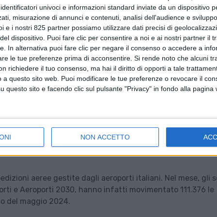
identificatori univoci e informazioni standard inviate da un dispositivo 
ati, misurazione di annunci e contenuti, analisi dell'audience e sviluppo 
i e i nostri 825 partner possiamo utilizzare dati precisi di geolocalizzaz
el dispositivo. Puoi fare clic per consentire a noi e ai nostri partner il 
tte. In alternativa puoi fare clic per negare il consenso o accedere a inf
are le tue preferenze prima di acconsentire.
Si rende noto che alcuni tr
 richiedere il tuo consenso, ma hai il diritto di opporti a tale trattame
o a questo sito web. Puoi modificare le tue preferenze o revocare il con
questo sito e facendo clic sul pulsante "Privacy" in fondo alla pagina
ONI
NON ACCETTO
AC
izioni aeree gestite dagli aeroporti italiani. Nel mese, gli s
porti e Aeroporti 2030, hanno infatti movimentato 111.376 le
llo del maggio 2024.