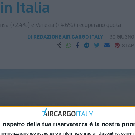
n Italia
ensa (+2,4%) e Venezia (+4,6%) recuperano quota
DI
REDAZIONE AIR CARGO ITALY
30 GIUGNO
STA
l rispetto della tua riservatezza è la nostra prior
memorizziamo e/o accediamo a informazioni su un dispositivo, come i c