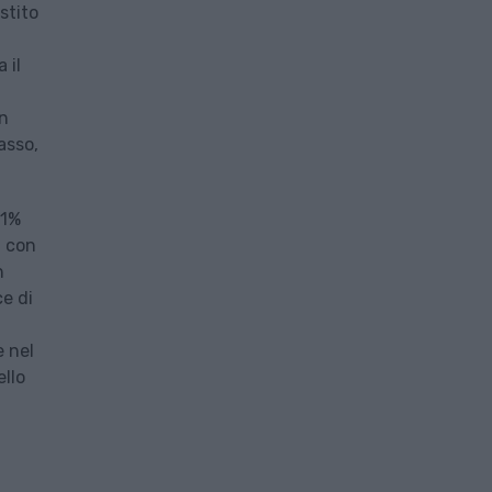
stito
 il
un
asso,
’1%
, con
n
ce di
e nel
ello