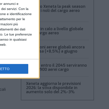
per annunci e
Secondo Xeneta la peak season
dei servizi.
Con la
frena e i noli del cargo aereo
ione e identificazione
calano
trattamento per le
ormazioni più
Volumi in calo a livello globale
attamenti dei dati
per il cargo aereo
nto. Le tue preferenze
senso in qualsiasi
 web.
Spedizioni aeree globali ancora
in ripresa (+8,5%) a giugno
Boeing: entro il 2045 serviranno
oltre 2.900 aerei cargo
CETTO
Xeneta aggiorna le previsioni
2026: la stiva disponibile in
cali
aumento solo del 2%-3%