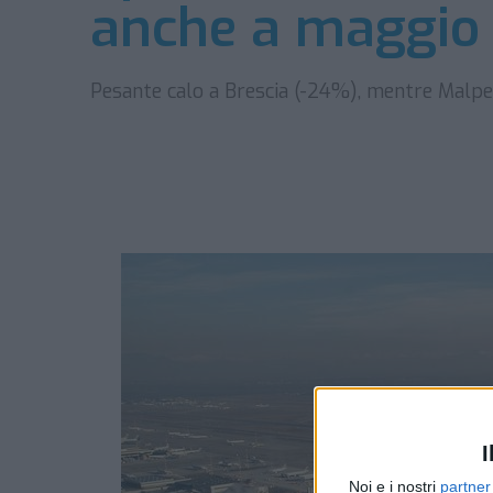
anche a maggio i
Pesante calo a Brescia (-24%), mentre Malp
I
Noi e i nostri
partner