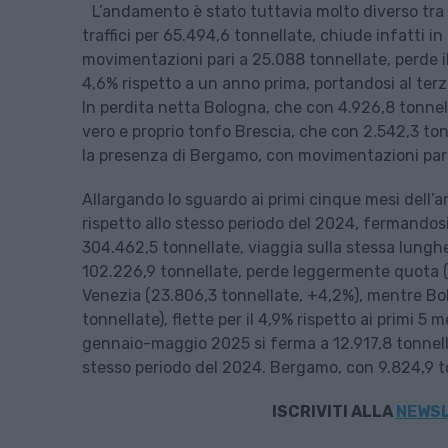
L’andamento è stato tuttavia molto diverso tra 
traffici per 65.494,6 tonnellate, chiude infatti 
movimentazioni pari a 25.088 tonnellate, perde il 
4,6% rispetto a un anno prima, portandosi al terzo 
In perdita netta Bologna, che con 4.926,8 tonnel
vero e proprio tonfo Brescia, che con 2.542,3 ton
la presenza di Bergamo, con movimentazioni pari a
Allargando lo sguardo ai primi cinque mesi dell’ann
rispetto allo stesso periodo del 2024, fermandos
304.462,5 tonnellate, viaggia sulla stessa lungh
102.226,9 tonnellate, perde leggermente quota (-1
Venezia (23.806,3 tonnellate, +4,2%), mentre Bol
tonnellate), flette per il 4,9% rispetto ai primi 5
gennaio-maggio 2025 si ferma a 12.917,8 tonnella
stesso periodo del 2024. Bergamo, con 9.824,9 to
ISCRIVITI
ALLA
NEWSL