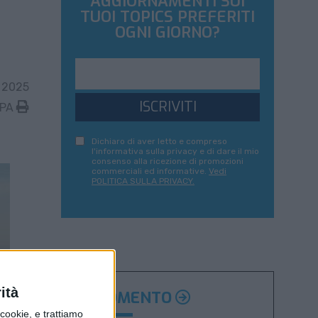
AGGIORNAMENTI SUI
TUOI TOPICS PREFERITI
OGNI GIORNO?
 2025
ISCRIVITI
MPA
Dichiaro di aver letto e compreso
l'informativa sulla privacy e di dare il mio
consenso alla ricezione di promozioni
commerciali ed informative.
Vedi
POLITICA SULLA PRIVACY.
ità
ARGOMENTO
ookie, e trattiamo