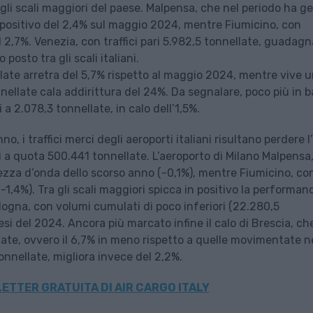
gli scali maggiori del paese. Malpensa, che nel periodo ha ge
in positivo del 2,4% sul maggio 2024, mentre Fiumicino, con
2,7%. Venezia, con traffici pari 5.982,5 tonnellate, guadagna
posto tra gli scali italiani.
late arretra del 5,7% rispetto al maggio 2024, mentre vive 
nellate cala addirittura del 24%. Da segnalare, poco più in b
 2.078,3 tonnellate, in calo dell’1,5%.
o, i traffici merci degli aeroporti italiani risultano perdere l
i a quota 500.441 tonnellate. L’aeroporto di Milano Malpensa
ezza d’onda dello scorso anno (-0,1%), mentre Fiumicino, co
,4%). Tra gli scali maggiori spicca in positivo la performan
ogna, con volumi cumulati di poco inferiori (22.280,5
 mesi del 2024. Ancora più marcato infine il calo di Brescia, ch
te, ovvero il 6,7% in meno rispetto a quelle movimentate n
nnellate, migliora invece del 2,2%.
ETTER GRATUITA DI AIR CARGO ITALY