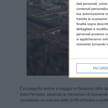
dati personali, come 
contenuti personalizz
tua autorizzazione no
tramite la scansione d
finalità sopra descri
dettagliate e modific
personali possono non
si applicheranno sol
momento tornando su 
PIÙ OPZI
È proseguita anche a maggio la flessione delle sped
della Penisola, secondo le rilevazioni di Assaero
tonnellate, un volume dello 0,9% inferiore a que