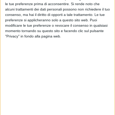
le tue preferenze prima di acconsentire.
Si rende noto che
alcuni trattamenti dei dati personali possono non richiedere il tuo
consenso, ma hai il diritto di opporti a tale trattamento. Le tue
preferenze si applicheranno solo a questo sito web. Puoi
modificare le tue preferenze o revocare il consenso in qualsiasi
momento tornando su questo sito e facendo clic sul pulsante
"Privacy" in fondo alla pagina web.
Il gruppo francese Naxco attivo nel business dei
trasporti e della logistica ha rilevato la società di
spedizioni italiana Galardi con sede principale a Prato
(Firenze).
Ad annunciarlo è stata la stessa Naxco parlando di
fusione con l’azienda toscana che ha un fatturato
annuo di circa 70 milioni di euro, 120 impiegati e 11
uffici sparsi fra Italia, Francia e Portogallo. In realtà a
passare di mano è stato il 91% di Galardi che è ora
controllato da Naxco Services mentre il restante 9% è