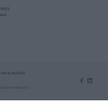
.199,5
pero
ORI & SERVIZI
da Alocin Media Srl