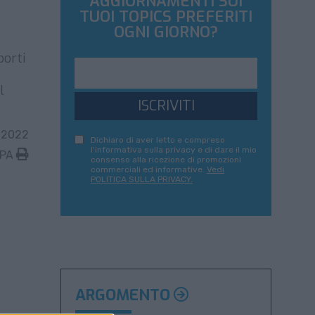
AGGIORNAMENTI SUI
TUOI TOPICS PREFERITI
OGNI GIORNO?
porti
l
ISCRIVITI
 2022
Dichiaro di aver letto e compreso
l'informativa sulla privacy e di dare il mio
MPA
consenso alla ricezione di promozioni
commerciali ed informative.
Vedi
POLITICA SULLA PRIVACY.
ARGOMENTO