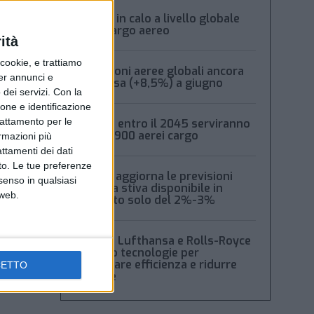
Volumi in calo a livello globale
per il cargo aereo
ità
ookie, e trattiamo
Spedizioni aeree globali ancora
per annunci e
in ripresa (+8,5%) a giugno
dei servizi.
Con la
ione e identificazione
trattamento per le
Boeing: entro il 2045 serviranno
oltre 2.900 aerei cargo
ormazioni più
attamenti dei dati
nto. Le tue preferenze
Xeneta aggiorna le previsioni
senso in qualsiasi
2026: la stiva disponibile in
 web.
aumento solo del 2%-3%
Boeing, Lufthansa e Rolls-Royce
testano tecnologie per
migliorare efficienza e ridurre
CETTO
rumore