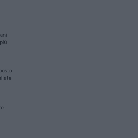
iani
 più
pposto
llate
te.