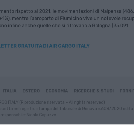
oramento rispetto al 2021, le movimentazioni di Malpensa (486
 +1%), mentre l’aeroporto di Fiumicino vive un notevole recu
ono infine anche quelle che si ritrovano a Bologna (35.091
ETTER GRATUITA DI AIR CARGO ITALY
ITALIA
ESTERO
ECONOMIA
RICERCHE & STUDI
FORNIT
GO ITALY (Riproduzione riservata – All rights reserved)
scritta nel registro stampa del Tribunale di Genova n.608/2020 edita 
 responsabile: Nicola Capuzzo
ormativa Cookie
Informativa Privacy
P. IVA: 02499470991