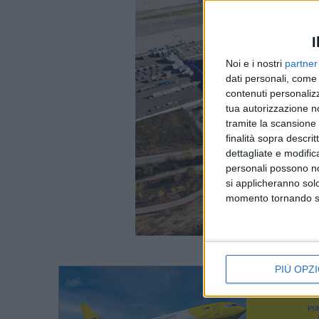
I
Noi e i nostri
partner
dati personali, come 
contenuti personalizz
tua autorizzazione no
tramite la scansione d
finalità sopra descri
dettagliate e modific
personali possono non
si applicheranno sol
momento tornando su 
PIÙ OPZI