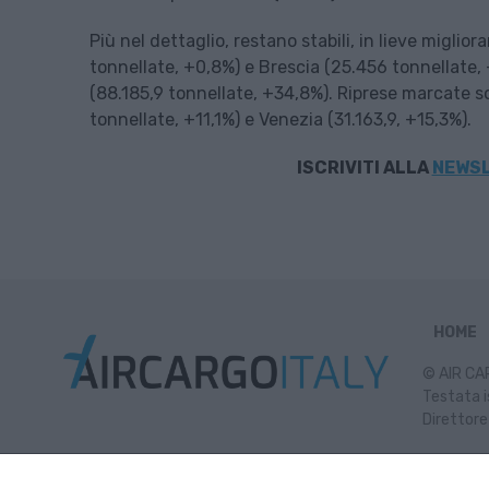
Più nel dettaglio, restano stabili, in lieve migli
tonnellate, +0,8%) e Brescia (25.456 tonnellate,
(88.185,9 tonnellate, +34,8%). Riprese marcate s
tonnellate, +11,1%) e Venezia (31.163,9, +15,3%).
ISCRIVITI
ALLA
NEWSL
HOME
© AIR CAR
Testata i
Direttore
Inf