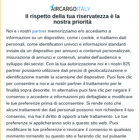
Il rispetto della tua riservatezza è la
nostra priorità
Noi e i nostri
partner
memorizziamo e/o accediamo a
informazioni su un dispositivo, come i cookie, e trattiamo dati
personali, come identificatori univoci e informazioni standard
inviate da un dispositivo per annunci e contenuti personalizzati,
misurazione di annunci e contenuti, analisi dell'audience e
sviluppo dei servizi.
Con la tua autorizzazione noi e i nostri 825
NEWS
25 MARZO 2026
partner possiamo utilizzare dati precisi di geolocalizzazione e
VIDEO CLIP del 4° Forum di
identificazione tramite la scansione del dispositivo. Puoi fare clic
per consentire a noi e ai nostri partner il trattamento per le
AIR CARGO ITALY a Fiumicino
finalità sopra descritte. In alternativa puoi fare clic per negare il
consenso o accedere a informazioni più dettagliate e modificare
le tue preferenze prima di acconsentire.
Si rende noto che
alcuni trattamenti dei dati personali possono non richiedere il tuo
consenso, ma hai il diritto di opporti a tale trattamento. Le tue
preferenze si applicheranno solo a questo sito web. Puoi
modificare le tue preferenze o revocare il consenso in qualsiasi
momento tornando su questo sito e facendo clic sul pulsante