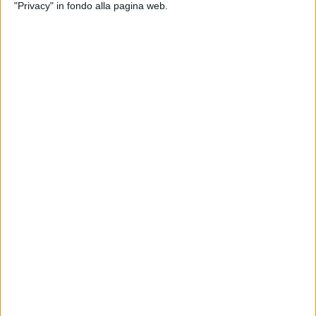
"Privacy" in fondo alla pagina web.
NEWS
25 MARZO 2026
La registrazione VIDEO integrale del 4° Forum
di AIR CARGO ITALY a Fiumicino
ITALIA
12 MARZO 2026