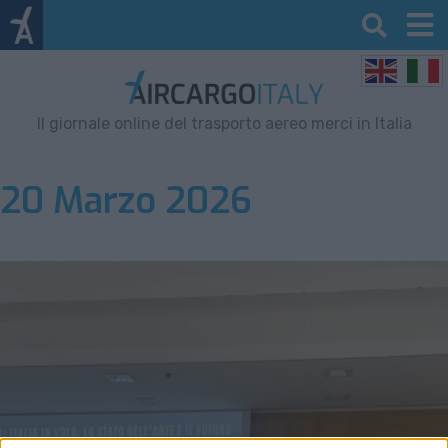
Il giornale online del trasporto aereo merci in Italia
20 Marzo 2026