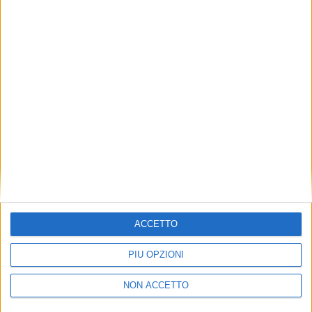
TUOI TOPICS PREFERITI OGNI
GIORNO?
ISCRIVITI
Dichiaro di aver letto e compreso l'informativa sulla privacy e
di dare il mio consenso alla ricezione di promozioni commerciali
ed informative.
Vedi POLITICA SULLA PRIVACY.
ACCETTO
PIÙ OPZIONI
NON ACCETTO