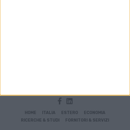
Archivio notizie di Aegean
HOME
ITALIA
ESTERO
ECONOMIA
RICERCHE & STUDI
FORNITORI & SERVIZI