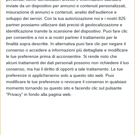
inviate da un dispositivo per annunci e contenuti personalizzati,
misurazione di annunci e contenuti, analisi dell'audience e
sviluppo dei servizi.
Con la tua autorizzazione noi e i nostri 825
partner possiamo utilizzare dati precisi di geolocalizzazione e
identificazione tramite la scansione del dispositivo. Puoi fare clic
per consentire a noi e ai nostri partner il trattamento per le
ITALIA
9 MAGGIO 2024
finalità sopra descritte. In alternativa puoi fare clic per negare il
consenso o accedere a informazioni più dettagliate e modificare
Air Cargo Ias festeggia
le tue preferenze prima di acconsentire.
Si rende noto che
risultati in crescita e
alcuni trattamenti dei dati personali possono non richiedere il tuo
consenso, ma hai il diritto di opporti a tale trattamento. Le tue
promette sviluppi per il cargo
preferenze si applicheranno solo a questo sito web. Puoi
modificare le tue preferenze o revocare il consenso in qualsiasi
a Malpensa
momento tornando su questo sito e facendo clic sul pulsante
"Privacy" in fondo alla pagina web.
VUOI RICEVERE AGGIORNAMENTI SUI