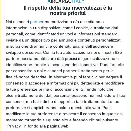
Il rispetto della tua riservatezza è la
nostra priorità
Noi e i nostri
partner
memorizziamo e/o accediamo a
informazioni su un dispositivo, come i cookie, e trattiamo dati
RICERCHE & STUDI
personali, come identificatori univoci e informazioni standard
21 LUGLIO 2026
inviate da un dispositivo per annunci e contenuti personalizzati,
Boeing: entro il 2045 serviranno oltre 2.900
misurazione di annunci e contenuti, analisi dell'audience e
aerei cargo
sviluppo dei servizi.
Con la tua autorizzazione noi e i nostri 825
partner possiamo utilizzare dati precisi di geolocalizzazione e
identificazione tramite la scansione del dispositivo. Puoi fare clic
per consentire a noi e ai nostri partner il trattamento per le
finalità sopra descritte. In alternativa puoi fare clic per negare il
consenso o accedere a informazioni più dettagliate e modificare
le tue preferenze prima di acconsentire.
Si rende noto che
alcuni trattamenti dei dati personali possono non richiedere il tuo
consenso, ma hai il diritto di opporti a tale trattamento. Le tue
preferenze si applicheranno solo a questo sito web. Puoi
modificare le tue preferenze o revocare il consenso in qualsiasi
momento tornando su questo sito e facendo clic sul pulsante
ESTERO
"Privacy" in fondo alla pagina web.
8 LUGLIO 2025