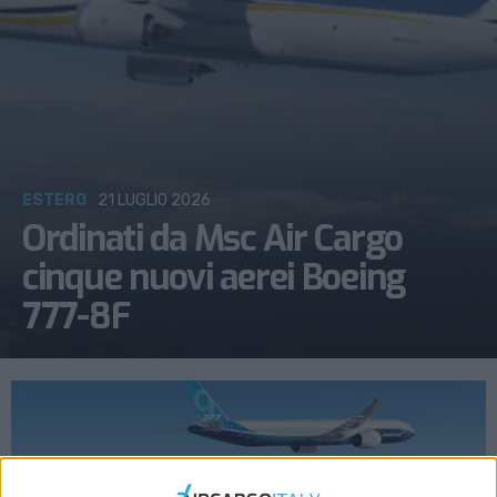
ESTERO
21 LUGLIO 2026
Ordinati da Msc Air Cargo
cinque nuovi aerei Boeing
777-8F