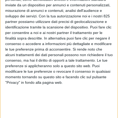
inviate da un dispositivo per annunci e contenuti personalizzati,
misurazione di annunci e contenuti, analisi dell'audience e
sviluppo dei servizi.
Con la tua autorizzazione noi e i nostri 825
partner possiamo utilizzare dati precisi di geolocalizzazione e
identificazione tramite la scansione del dispositivo. Puoi fare clic
per consentire a noi e ai nostri partner il trattamento per le
finalità sopra descritte. In alternativa puoi fare clic per negare il
consenso o accedere a informazioni più dettagliate e modificare
le tue preferenze prima di acconsentire.
Si rende noto che
alcuni trattamenti dei dati personali possono non richiedere il tuo
ITALIA
20 GIUGNO 2024
consenso, ma hai il diritto di opporti a tale trattamento. Le tue
Quattro scali pugliesi
preferenze si applicheranno solo a questo sito web. Puoi
modificare le tue preferenze o revocare il consenso in qualsiasi
passano ad Aeroporti 2030
momento tornando su questo sito e facendo clic sul pulsante
"Privacy" in fondo alla pagina web.
VUOI RICEVERE AGGIORNAMENTI SUI