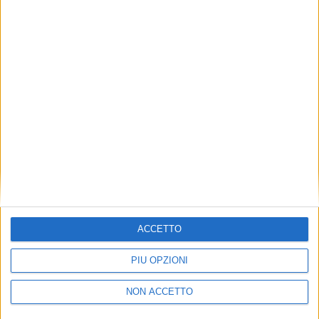
TUOI TOPICS PREFERITI OGNI
GIORNO?
ISCRIVITI
Dichiaro di aver letto e compreso l'informativa sulla privacy e
di dare il mio consenso alla ricezione di promozioni commerciali
ed informative.
Vedi POLITICA SULLA PRIVACY.
ACCETTO
PIÙ OPZIONI
NON ACCETTO