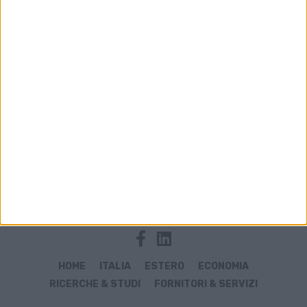
Archivio notizie di aeroporti2030
HOME
ITALIA
ESTERO
ECONOMIA
RICERCHE & STUDI
FORNITORI & SERVIZI