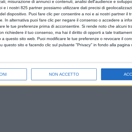
ati, misurazione di annunci e contenuti, analisi dell'audience e sviluppo 
i e i nostri 825 partner possiamo utilizzare dati precisi di geolocalizzaz
el dispositivo. Puoi fare clic per consentire a noi e ai nostri partner il 
tte. In alternativa puoi fare clic per negare il consenso o accedere a inf
are le tue preferenze prima di acconsentire.
Si rende noto che alcuni tr
 richiedere il tuo consenso, ma hai il diritto di opporti a tale trattame
o a questo sito web. Puoi modificare le tue preferenze o revocare il con
questo sito e facendo clic sul pulsante "Privacy" in fondo alla pagina
ONI
NON ACCETTO
AC