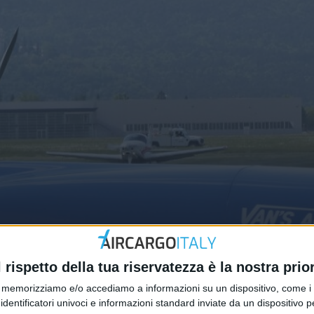
er il rilancio dell’aeroporto di Gor
l rispetto della tua riservatezza è la nostra prior
memorizziamo e/o accediamo a informazioni su un dispositivo, come i c
identificatori univoci e informazioni standard inviate da un dispositivo 