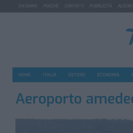
CHI SIAMO
PERCHÈ
CONTATTI
PUBBLICITÀ
ALOCIN
HOME
ITALIA
ESTERO
ECONOMIA
Aeroporto amedeo