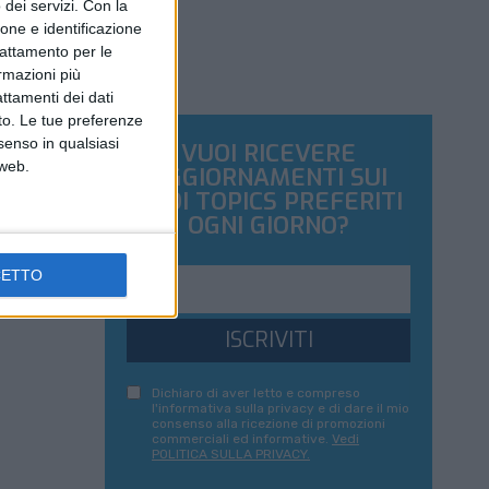
dei servizi.
Con la
ione e identificazione
trattamento per le
ormazioni più
attamenti dei dati
nto. Le tue preferenze
senso in qualsiasi
VUOI RICEVERE
 web.
AGGIORNAMENTI SUI
TUOI TOPICS PREFERITI
OGNI GIORNO?
CETTO
ISCRIVITI
Dichiaro di aver letto e compreso
l'informativa sulla privacy e di dare il mio
consenso alla ricezione di promozioni
commerciali ed informative.
Vedi
POLITICA SULLA PRIVACY.