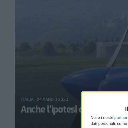
ITALIA
24 MAGGIO 2023
Anche l’ipotesi droni cargo p
I
Noi e i nostri
partner
dati personali, come 