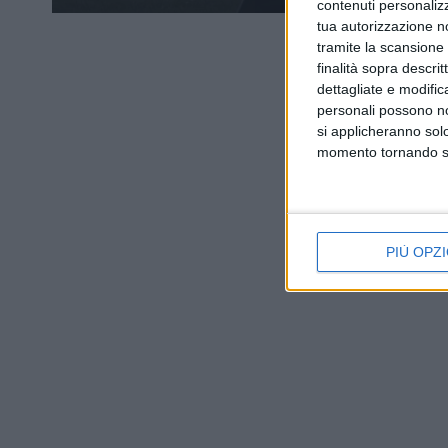
contenuti personalizz
tua autorizzazione no
tramite la scansione d
finalità sopra descri
dettagliate e modific
personali possono non
si applicheranno sol
momento tornando su 
PIÙ OPZI