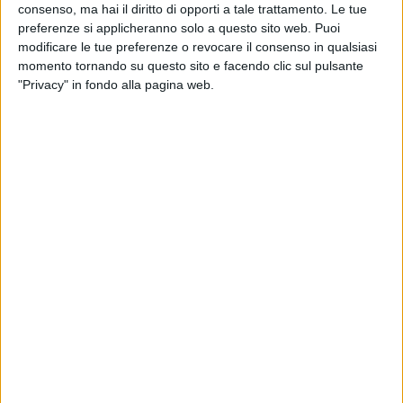
consenso, ma hai il diritto di opporti a tale trattamento. Le tue
preferenze si applicheranno solo a questo sito web. Puoi
modificare le tue preferenze o revocare il consenso in qualsiasi
momento tornando su questo sito e facendo clic sul pulsante
"Privacy" in fondo alla pagina web.
ITALIA
8 MARZO 2023
Nuova macchina a raggi X per il cargo di
Bologna (FOTO)
ITALIA
17 FEBBRAIO 2022