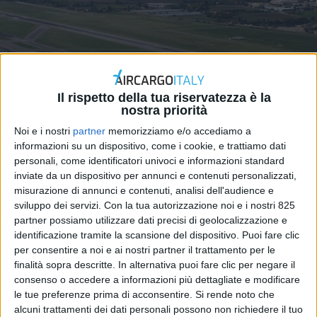
Il rispetto della tua riservatezza è la
nostra priorità
ITALIA
22 GENNAIO 2026
Noi e i nostri
partner
memorizziamo e/o accediamo a
Controlli più stringenti
informazioni su un dispositivo, come i cookie, e trattiamo dati
personali, come identificatori univoci e informazioni standard
sull’import all’aeroporto di
inviate da un dispositivo per annunci e contenuti personalizzati,
misurazione di annunci e contenuti, analisi dell'audience e
Bologna
sviluppo dei servizi.
Con la tua autorizzazione noi e i nostri 825
partner possiamo utilizzare dati precisi di geolocalizzazione e
identificazione tramite la scansione del dispositivo. Puoi fare clic
per consentire a noi e ai nostri partner il trattamento per le
finalità sopra descritte. In alternativa puoi fare clic per negare il
consenso o accedere a informazioni più dettagliate e modificare
le tue preferenze prima di acconsentire.
Si rende noto che
alcuni trattamenti dei dati personali possono non richiedere il tuo