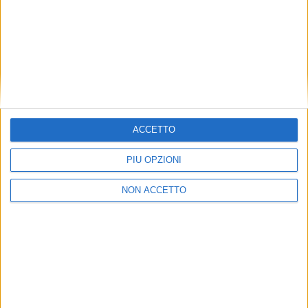
SENZA CATEGORIA
1 LUGLIO 2019
ACCETTO
A maggio il cargo aereo fa segnare -4,2% in
PIÙ OPZIONI
Italia
NON ACCETTO
ITALIA
ITALIA
26 MARZO 2019
3 AGOSTO 2017