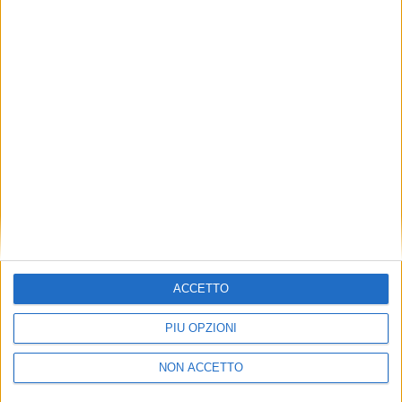
TUOI TOPICS PREFERITI OGNI
GIORNO?
ISCRIVITI
Dichiaro di aver letto e compreso l'informativa sulla privacy e
di dare il mio consenso alla ricezione di promozioni commerciali
ed informative.
Vedi POLITICA SULLA PRIVACY.
ACCETTO
PIÙ OPZIONI
NON ACCETTO