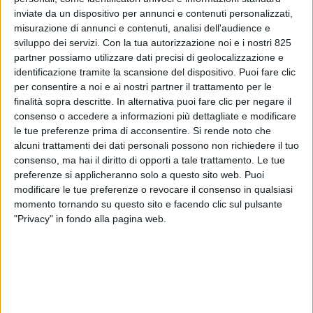
inviate da un dispositivo per annunci e contenuti personalizzati,
misurazione di annunci e contenuti, analisi dell'audience e
sviluppo dei servizi.
Con la tua autorizzazione noi e i nostri 825
partner possiamo utilizzare dati precisi di geolocalizzazione e
identificazione tramite la scansione del dispositivo. Puoi fare clic
per consentire a noi e ai nostri partner il trattamento per le
finalità sopra descritte. In alternativa puoi fare clic per negare il
consenso o accedere a informazioni più dettagliate e modificare
ECONOMIA
29 LUGLIO 2019
le tue preferenze prima di acconsentire.
Si rende noto che
Buona notizie per l’export
alcuni trattamenti dei dati personali possono non richiedere il tuo
consenso, ma hai il diritto di opporti a tale trattamento. Le tue
italiano dall’ultimo rapporto
preferenze si applicheranno solo a questo sito web. Puoi
modificare le tue preferenze o revocare il consenso in qualsiasi
ICE 2018/19
momento tornando su questo sito e facendo clic sul pulsante
"Privacy" in fondo alla pagina web.
VUOI RICEVERE AGGIORNAMENTI SUI