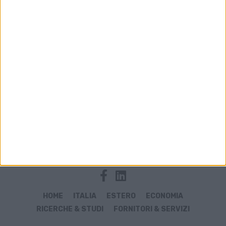
Archivio notizie di agenzia
HOME
ITALIA
ESTERO
ECONOMIA
RICERCHE & STUDI
FORNITORI & SERVIZI