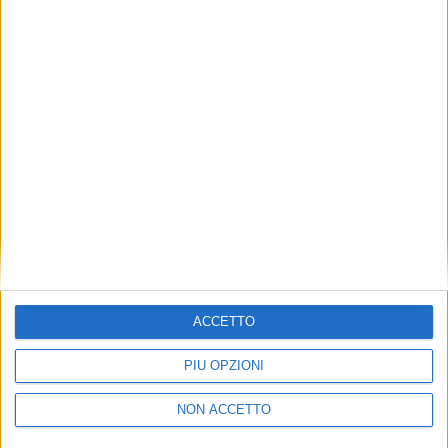
TUOI TOPICS PREFERITI OGNI
GIORNO?
ISCRIVITI
Dichiaro di aver letto e compreso l'informativa sulla privacy e
di dare il mio consenso alla ricezione di promozioni commerciali
ed informative.
Vedi POLITICA SULLA PRIVACY.
ACCETTO
PIÙ OPZIONI
NON ACCETTO