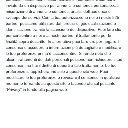
inviate da un dispositivo per annunci e contenuti personalizzati,
misurazione di annunci e contenuti, analisi dell'audience e
sviluppo dei servizi.
Con la tua autorizzazione noi e i nostri 825
partner possiamo utilizzare dati precisi di geolocalizzazione e
identificazione tramite la scansione del dispositivo. Puoi fare clic
per consentire a noi e ai nostri partner il trattamento per le
ESTERO
5 OTTOBRE 2021
finalità sopra descritte. In alternativa puoi fare clic per negare il
consenso o accedere a informazioni più dettagliate e modificare
Fracht Italia ha spedito un
le tue preferenze prima di acconsentire.
Si rende noto che
boiler negli Usa su un
alcuni trattamenti dei dati personali possono non richiedere il tuo
consenso, ma hai il diritto di opporti a tale trattamento. Le tue
Antonov 124-100 (FOTO –
preferenze si applicheranno solo a questo sito web. Puoi
modificare le tue preferenze o revocare il consenso in qualsiasi
VIDEO)
momento tornando su questo sito e facendo clic sul pulsante
"Privacy" in fondo alla pagina web.
VUOI RICEVERE AGGIORNAMENTI SUI