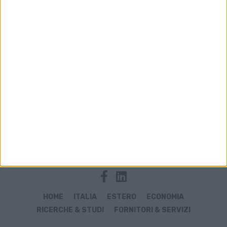
Archivio notizie di Ah BetaTrans
HOME
ITALIA
ESTERO
ECONOMIA
RICERCHE & STUDI
FORNITORI & SERVIZI