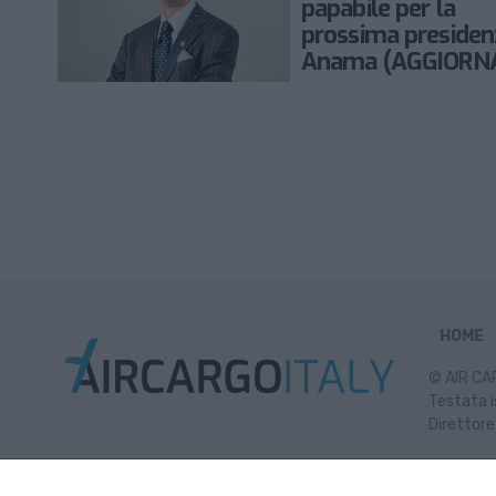
papabile per la
prossima presiden
Anama (AGGIORN
HOME
© AIR CAR
Testata i
Direttore
Inf