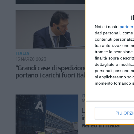
I
Noi e i nostri
partner
dati personali, come 
contenuti personalizz
tua autorizzazione no
tramite la scansione d
ITALIA
ITALIA
finalità sopra descri
15 MARZO 2023
10 GENNAIO 
dettagliate e modific
“Grandi case di spedizione
Albertini
personali possono non
portano i carichi fuori Italia”
di Anam
si applicheranno sol
momento tornando su 
ITALIA
16 LUGLIO 2020
La riscoperta
PIÙ OPZI
importanza del ca
aereo in Italia