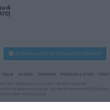
za di
ATO)
Archivio notizie di Alessandro Albertini
ITALIA
ESTERO
ECONOMIA
RICERCHE & STUDI
FORNIT
GO ITALY (Riproduzione riservata – All rights reserved)
scritta nel registro stampa del Tribunale di Genova n.608/2020 edita 
 responsabile: Nicola Capuzzo
ormativa Cookie
Informativa Privacy
P. IVA: 02499470991