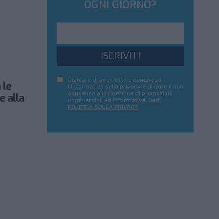
OGNI GIORNO?
ISCRIVITI
Dichiaro di aver letto e compreso
 le
l'informativa sulla privacy e di dare il mio
consenso alla ricezione di promozioni
 alla
commerciali ed informative.
Vedi
POLITICA SULLA PRIVACY.