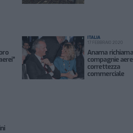
ITALIA
17 FEBBRAIO 2020
voro
Anama richiama
aerei”
compagnie aeree
correttezza
commerciale
ni