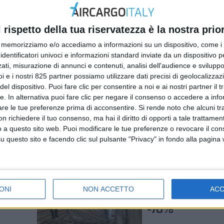
l rispetto della tua riservatezza è la nostra prior
memorizziamo e/o accediamo a informazioni su un dispositivo, come i c
identificatori univoci e informazioni standard inviate da un dispositivo 
ati, misurazione di annunci e contenuti, analisi dell'audience e sviluppo 
i e i nostri 825 partner possiamo utilizzare dati precisi di geolocalizzaz
el dispositivo. Puoi fare clic per consentire a noi e ai nostri partner il 
ITALIA
tte. In alternativa puoi fare clic per negare il consenso o accedere a inf
2023
17 DICEMBRE 2022
are le tue preferenze prima di acconsentire.
Si rende noto che alcuni tr
 confermato alla guida
Nuovo consiglio direttiv
 richiedere il tuo consenso, ma hai il diritto di opporti a tale trattame
a
Anama
o a questo sito web. Puoi modificare le tue preferenze o revocare il con
questo sito e facendo clic sul pulsante "Privacy" in fondo alla pagina
ITALIA
6 APRILE 2020
Albertini: cargo 
ONI
NON ACCETTO
AC
rgo
Italia può arriva
-70%