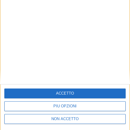
TUOI TOPICS PREFERITI OGNI
GIORNO?
ISCRIVITI
Dichiaro di aver letto e compreso l'informativa sulla privacy e
di dare il mio consenso alla ricezione di promozioni commerciali
ed informative.
Vedi POLITICA SULLA PRIVACY.
ACCETTO
PIÙ OPZIONI
NON ACCETTO