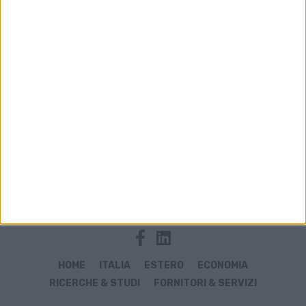
Archivio notizie di alimentari
HOME
ITALIA
ESTERO
ECONOMIA
RICERCHE & STUDI
FORNITORI & SERVIZI