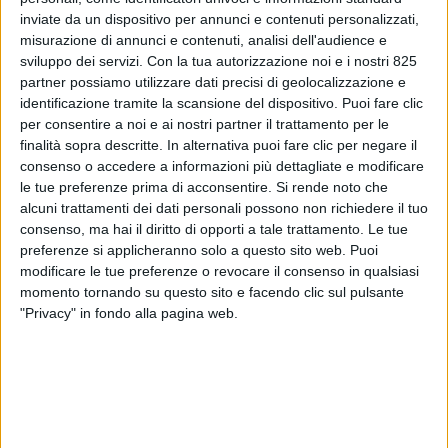
inviate da un dispositivo per annunci e contenuti personalizzati,
misurazione di annunci e contenuti, analisi dell'audience e
sviluppo dei servizi.
Con la tua autorizzazione noi e i nostri 825
partner possiamo utilizzare dati precisi di geolocalizzazione e
identificazione tramite la scansione del dispositivo. Puoi fare clic
per consentire a noi e ai nostri partner il trattamento per le
finalità sopra descritte. In alternativa puoi fare clic per negare il
consenso o accedere a informazioni più dettagliate e modificare
ECONOMIA
7 GENNAIO 2020
le tue preferenze prima di acconsentire.
Si rende noto che
Food e pharma trainano
alcuni trattamenti dei dati personali possono non richiedere il tuo
consenso, ma hai il diritto di opporti a tale trattamento. Le tue
l’export italiano: nel 2020
preferenze si applicheranno solo a questo sito web. Puoi
modificare le tue preferenze o revocare il consenso in qualsiasi
attesa una crescita del 2,8%
momento tornando su questo sito e facendo clic sul pulsante
"Privacy" in fondo alla pagina web.
VUOI RICEVERE AGGIORNAMENTI SUI