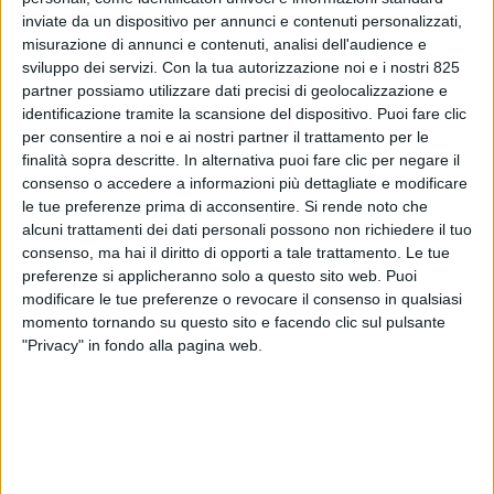
inviate da un dispositivo per annunci e contenuti personalizzati,
misurazione di annunci e contenuti, analisi dell'audience e
sviluppo dei servizi.
Con la tua autorizzazione noi e i nostri 825
partner possiamo utilizzare dati precisi di geolocalizzazione e
identificazione tramite la scansione del dispositivo. Puoi fare clic
per consentire a noi e ai nostri partner il trattamento per le
finalità sopra descritte. In alternativa puoi fare clic per negare il
consenso o accedere a informazioni più dettagliate e modificare
le tue preferenze prima di acconsentire.
Si rende noto che
alcuni trattamenti dei dati personali possono non richiedere il tuo
ITALIA
12 LUGLIO 2024
consenso, ma hai il diritto di opporti a tale trattamento. Le tue
Il broker doganale Battaglino
preferenze si applicheranno solo a questo sito web. Puoi
modificare le tue preferenze o revocare il consenso in qualsiasi
acquisito da Als
momento tornando su questo sito e facendo clic sul pulsante
"Privacy" in fondo alla pagina web.
VUOI RICEVERE AGGIORNAMENTI SUI