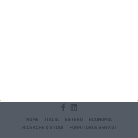
Archivio notizie di Als Customs Serrvice
HOME
ITALIA
ESTERO
ECONOMIA
RICERCHE & STUDI
FORNITORI & SERVIZI