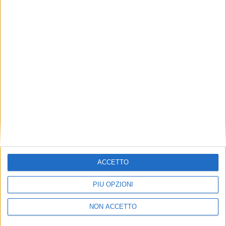
TUOI TOPICS PREFERITI OGNI
GIORNO?
ISCRIVITI
Dichiaro di aver letto e compreso l'informativa sulla privacy e
di dare il mio consenso alla ricezione di promozioni commerciali
ed informative.
Vedi POLITICA SULLA PRIVACY.
ACCETTO
PIÙ OPZIONI
NON ACCETTO