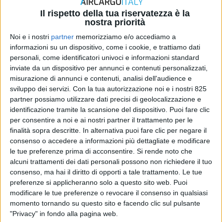
Il rispetto della tua riservatezza è la
nostra priorità
Noi e i nostri
partner
memorizziamo e/o accediamo a
informazioni su un dispositivo, come i cookie, e trattiamo dati
ITALIA
personali, come identificatori univoci e informazioni standard
28 OTTOBRE 2025
inviate da un dispositivo per annunci e contenuti personalizzati,
Alsea Como ha eletto i suoi nuovi vertici per il
misurazione di annunci e contenuti, analisi dell'audience e
triennio 2025-2028
sviluppo dei servizi.
Con la tua autorizzazione noi e i nostri 825
partner possiamo utilizzare dati precisi di geolocalizzazione e
identificazione tramite la scansione del dispositivo. Puoi fare clic
per consentire a noi e ai nostri partner il trattamento per le
finalità sopra descritte. In alternativa puoi fare clic per negare il
consenso o accedere a informazioni più dettagliate e modificare
le tue preferenze prima di acconsentire.
Si rende noto che
alcuni trattamenti dei dati personali possono non richiedere il tuo
consenso, ma hai il diritto di opporti a tale trattamento. Le tue
preferenze si applicheranno solo a questo sito web. Puoi
modificare le tue preferenze o revocare il consenso in qualsiasi
momento tornando su questo sito e facendo clic sul pulsante
ITALIA
"Privacy" in fondo alla pagina web.
27 MARZO 2025