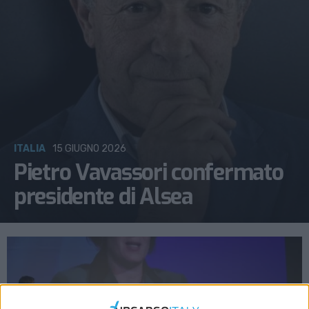
ITALIA
15 GIUGNO 2026
Pietro Vavassori confermato
presidente di Alsea