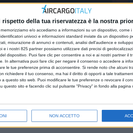
l rispetto della tua riservatezza è la nostra prior
memorizziamo e/o accediamo a informazioni su un dispositivo, come i c
identificatori univoci e informazioni standard inviate da un dispositivo 
ati, misurazione di annunci e contenuti, analisi dell'audience e sviluppo 
i e i nostri 825 partner possiamo utilizzare dati precisi di geolocalizzaz
ECONOMIA
el dispositivo. Puoi fare clic per consentire a noi e ai nostri partner il 
19
30 GENNAIO 2019
tte. In alternativa puoi fare clic per negare il consenso o accedere a inf
rte a rilento per il
Più capacità aerea per l
are le tue preferenze prima di acconsentire.
Si rende noto che alcuni tr
reo
italiane verso India e Su
 richiedere il tuo consenso, ma hai il diritto di opporti a tale trattame
o a questo sito web. Puoi modificare le tue preferenze o revocare il con
America
questo sito e facendo clic sul pulsante "Privacy" in fondo alla pagina
ONI
NON ACCETTO
AC