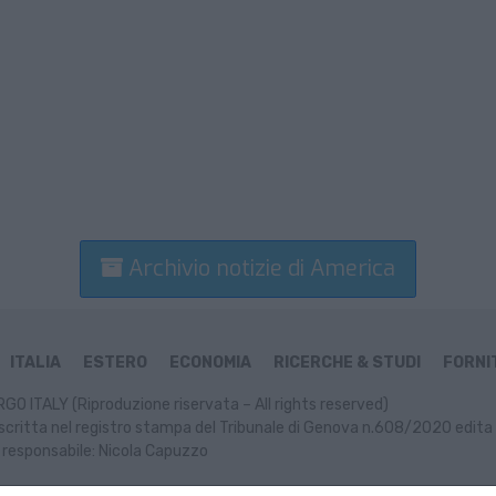
Archivio notizie di America
ITALIA
ESTERO
ECONOMIA
RICERCHE & STUDI
FORNIT
GO ITALY (Riproduzione riservata – All rights reserved)
scritta nel registro stampa del Tribunale di Genova n.608/2020 edita 
 responsabile: Nicola Capuzzo