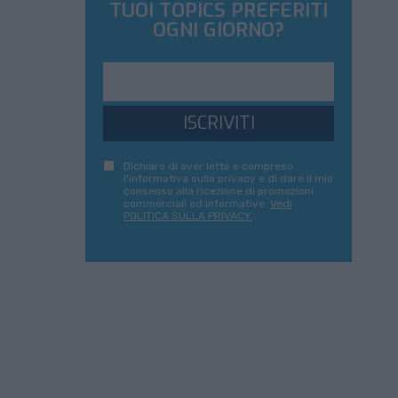
TUOI TOPICS PREFERITI
OGNI GIORNO?
ISCRIVITI
Dichiaro di aver letto e compreso
l'informativa sulla privacy e di dare il mio
consenso alla ricezione di promozioni
commerciali ed informative.
Vedi
POLITICA SULLA PRIVACY.