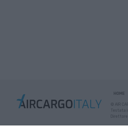
HOME
© AIR CAR
Testata i
Direttore