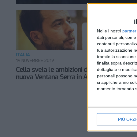
I
Noi e i nostri
partner
dati personali, come 
contenuti personalizz
tua autorizzazione no
ITALIA
ECONOMIA
tramite la scansione d
19 NOVEMBRE 2019
5 MARZO 20
finalità sopra descri
Cella svela le ambizioni della
Il 2019 pa
dettagliate e modific
nuova Ventana Serra in America
cargo ae
personali possono non
si applicheranno sol
momento tornando su 
PIÙ OPZI