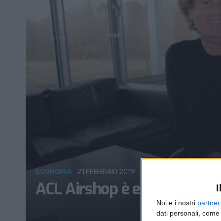
ECONOMIA
21 FEBBRAIO 2019
ACL Airshop è entrata sul m
I
Noi e i nostri
partner
dati personali, come 