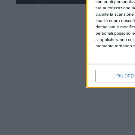
contenuti personalizz
tua autorizzazione no
tramite la scansione d
finalità sopra descri
dettagliate e modific
personali possono non
si applicheranno sol
momento tornando su 
PIÙ OPZI