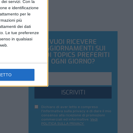
dei servizi.
Con la
ione e identificazione
trattamento per le
ormazioni più
attamenti dei dati
nto. Le tue preferenze
senso in qualsiasi
VUOI RICEVERE
 web.
AGGIORNAMENTI SUI
TUOI TOPICS PREFERITI
OGNI GIORNO?
CETTO
ISCRIVITI
Dichiaro di aver letto e compreso
l'informativa sulla privacy e di dare il mio
consenso alla ricezione di promozioni
commerciali ed informative.
Vedi
POLITICA SULLA PRIVACY.