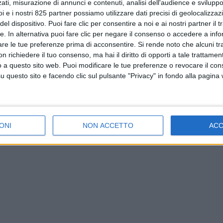
ati, misurazione di annunci e contenuti, analisi dell'audience e sviluppo 
i e i nostri 825 partner possiamo utilizzare dati precisi di geolocalizzaz
el dispositivo. Puoi fare clic per consentire a noi e ai nostri partner il 
tte. In alternativa puoi fare clic per negare il consenso o accedere a inf
are le tue preferenze prima di acconsentire.
Si rende noto che alcuni tr
 richiedere il tuo consenso, ma hai il diritto di opporti a tale trattame
o a questo sito web. Puoi modificare le tue preferenze o revocare il con
questo sito e facendo clic sul pulsante "Privacy" in fondo alla pagina
ONI
NON ACCETTO
AC