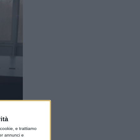
ità
ookie, e trattiamo
per annunci e