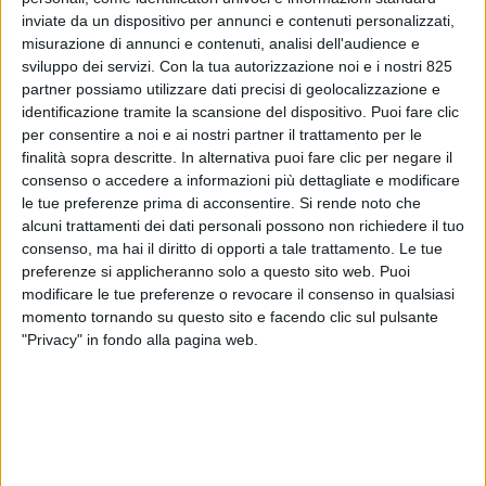
inviate da un dispositivo per annunci e contenuti personalizzati,
misurazione di annunci e contenuti, analisi dell'audience e
sviluppo dei servizi.
Con la tua autorizzazione noi e i nostri 825
partner possiamo utilizzare dati precisi di geolocalizzazione e
identificazione tramite la scansione del dispositivo. Puoi fare clic
per consentire a noi e ai nostri partner il trattamento per le
finalità sopra descritte. In alternativa puoi fare clic per negare il
consenso o accedere a informazioni più dettagliate e modificare
le tue preferenze prima di acconsentire.
Si rende noto che
alcuni trattamenti dei dati personali possono non richiedere il tuo
ITALIA
30 NOVEMBRE 2021
consenso, ma hai il diritto di opporti a tale trattamento. Le tue
Antonella Straulino ai vertici
preferenze si applicheranno solo a questo sito web. Puoi
modificare le tue preferenze o revocare il consenso in qualsiasi
di Clecat
momento tornando su questo sito e facendo clic sul pulsante
"Privacy" in fondo alla pagina web.
VUOI RICEVERE AGGIORNAMENTI SUI