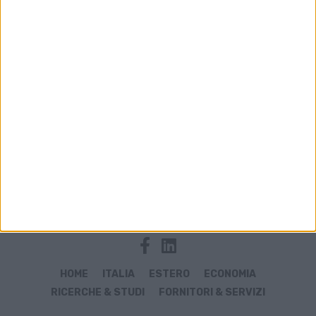
Archivio notizie di Antonella Straulino
HOME
ITALIA
ESTERO
ECONOMIA
RICERCHE & STUDI
FORNITORI & SERVIZI