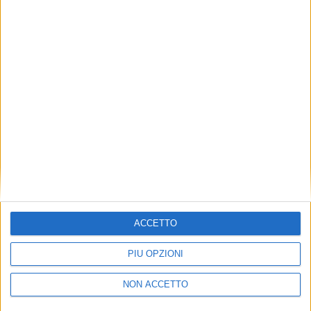
TUOI TOPICS PREFERITI OGNI
GIORNO?
ISCRIVITI
Dichiaro di aver letto e compreso l'informativa sulla privacy e
di dare il mio consenso alla ricezione di promozioni commerciali
ed informative.
Vedi POLITICA SULLA PRIVACY.
ACCETTO
PIÙ OPZIONI
NON ACCETTO